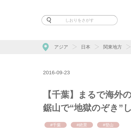
アジア
日本
関東地方
2016-09-23
【千葉】まるで海外
鋸山で“地獄のぞき”
#千葉
#絶景
#登山