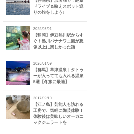
【静岡県】浜名湖で！絶景
ドライブ＆映えスポット巡
りの旅をしよう♪
2025/03/01
【静岡】伊豆熱川駅からす
ぐ！熱川バナナワニ園が想
像以上に楽しかった話
2026/01/09
【群馬】草津温泉｜タトゥ
ーが入ってても入れる温泉
5選【冬旅に最適】
2017/09/10
【江ノ島】芸能人も訪れる
工房で、気軽に陶芸体験！
体験後は美味しいオーガニ
ックジェラートを