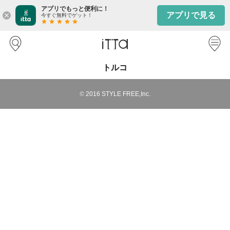
アプリでもっと便利に！
アプリで見る
close
今すぐ無料でゲット！
star
star
star
star
star
トルコ
©
2016
STYLE FREE,Inc.