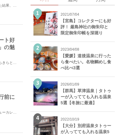
行きたかった国・ニューカレドニアとバヌアツについて調べた結果、シドニーから船でも行けることを知り、憧...
2021/07/04
【宮島】コレクターにも好
評！ 厳島神社の御朱印と
限定御朱印帳を深堀り
ート好
」の魅
2023/04/08
【愛媛】道後温泉に行った
ら食べたい。名物鯛めし食
ユネスコの世界遺産に登録されたほどの美しいラグーン、きらきらと輝く海、、ハワイやプーケット、バリ、セ...
べ比べ3選
2026/01/09
【群馬】草津温泉｜タトゥ
行前に
ーが入ってても入れる温泉
5選【冬旅に最適】
日本との時差２時間。直行便でおよそ８時間半の南の島、ニューカレドニアへ行ってきました。今回は、ニュー...
2022/10/19
【大分】別府温泉タトゥー
が入ってても入れる温泉5