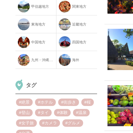
甲信越地方
関東地方
東海地方
近畿地方
中国地方
四国地方
九州・沖縄地方
海外
タグ
#絶景
#ホテル
#街歩き
#桜
#登山
#タイ
#体験
#温泉
#女子旅
#カメラ
#グルメ