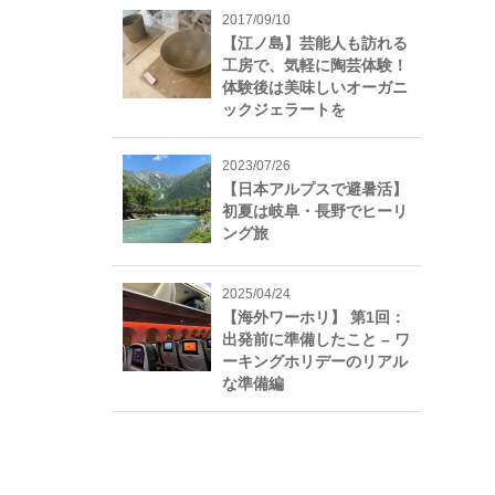
2017/09/10
【江ノ島】芸能人も訪れる
工房で、気軽に陶芸体験！
体験後は美味しいオーガニ
ックジェラートを
2023/07/26
【日本アルプスで避暑活】
初夏は岐阜・長野でヒーリ
ング旅
2025/04/24
【海外ワーホリ】 第1回：
出発前に準備したこと – ワ
ーキングホリデーのリアル
な準備編