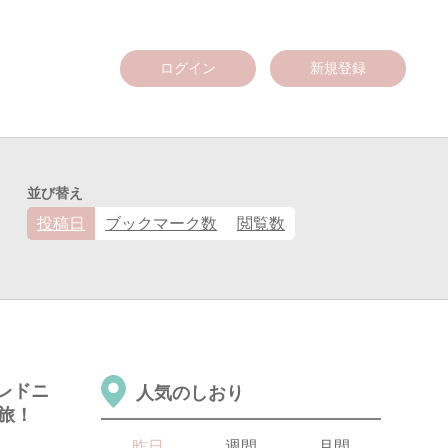
ログイン
新規登録
並び替え
投稿日
ブックマーク数
閲覧数
レドニ
人気のしおり
旅！
昨日
週間
月間