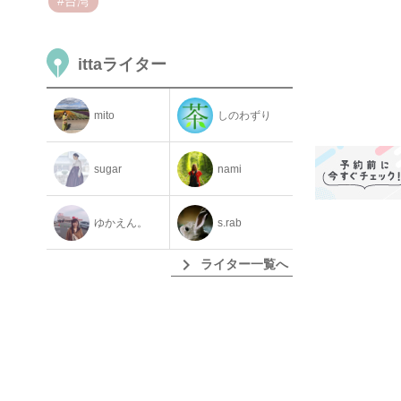
#台湾
ittaライター
mito
しのわずり
sugar
nami
ゆかえん。
s.rab
chevron_right
ライター一覧へ