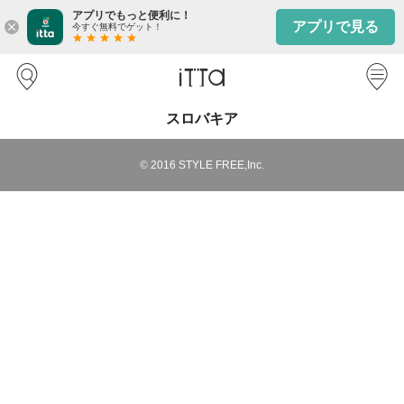
アプリでもっと便利に！
アプリで見る
close
今すぐ無料でゲット！
star
star
star
star
star
スロバキア
©
2016
STYLE FREE,Inc.