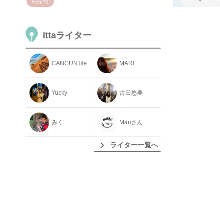
#台湾
ittaライター
CANCUN life
MARI
Yucky
古田悠美
みく
Mariさん
chevron_right
ライター一覧へ