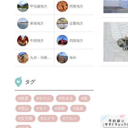
甲信越地方
関東地方
東海地方
近畿地方
中国地方
四国地方
九州・沖縄地方
海外
タグ
#絶景
#ホテル
#街歩き
#桜
#登山
#タイ
#体験
#温泉
#女子旅
#カメラ
#グルメ