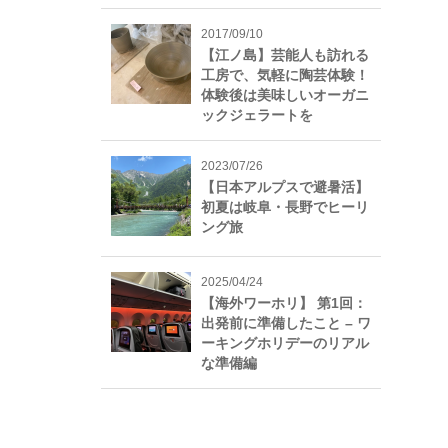
2017/09/10
【江ノ島】芸能人も訪れる
工房で、気軽に陶芸体験！
体験後は美味しいオーガニ
ックジェラートを
2023/07/26
【日本アルプスで避暑活】
初夏は岐阜・長野でヒーリ
ング旅
2025/04/24
【海外ワーホリ】 第1回：
出発前に準備したこと – ワ
ーキングホリデーのリアル
な準備編