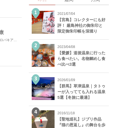
2021/07/04
【宮島】コレクターにも好
評！ 厳島神社の御朱印と
限定御朱印帳を深堀り
旅
スロバキアは1993年にチェコから独立した小国で『チェコスロバキア』の響きに馴染みを感じる人もいるの...
2023/04/08
【愛媛】道後温泉に行った
ら食べたい。名物鯛めし食
べ比べ3選
2026/01/09
【群馬】草津温泉｜タトゥ
ーが入ってても入れる温泉
5選【冬旅に最適】
2016/11/18
【聖地巡礼】ジブリ作品
『猫の恩返し』の舞台を歩