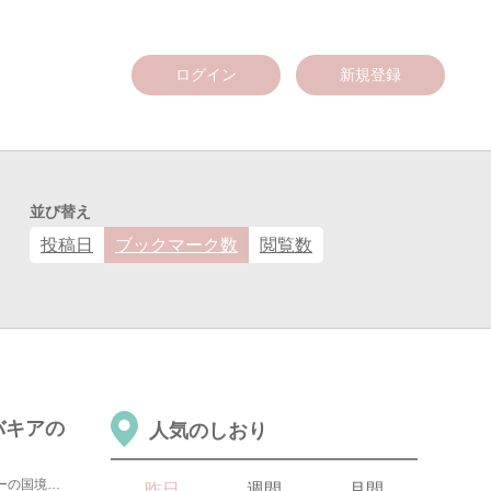
ログイン
新規登録
並び替え
投稿日
ブックマーク数
閲覧数
バキアの
人気のしおり
スロバキアの首都・ブラチスラバはオーストリアとハンガリーの国境近くに位置する都市です。よく、ウィーン...
昨日
週間
月間