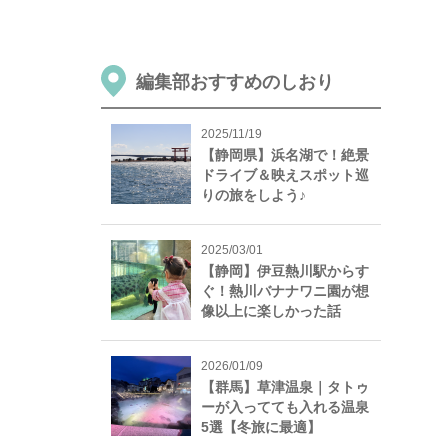
編集部おすすめのしおり
2025/11/19
【静岡県】浜名湖で！絶景
ドライブ＆映えスポット巡
りの旅をしよう♪
2025/03/01
【静岡】伊豆熱川駅からす
ぐ！熱川バナナワニ園が想
像以上に楽しかった話
2026/01/09
【群馬】草津温泉｜タトゥ
ーが入ってても入れる温泉
5選【冬旅に最適】