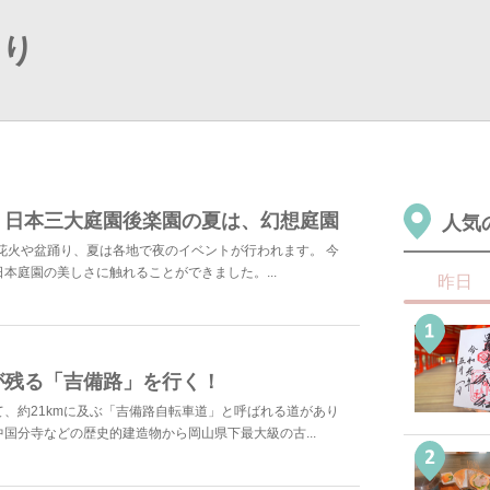
おり
！日本三大庭園後楽園の夏は、幻想庭園
人気
花火や盆踊り、夏は各地で夜のイベントが行われます。 今
本庭園の美しさに触れることができました。...
昨日
が残る「吉備路」を行く！
、約21kmに及ぶ「吉備路自転車道」と呼ばれる道があり
国分寺などの歴史的建造物から岡山県下最大級の古...