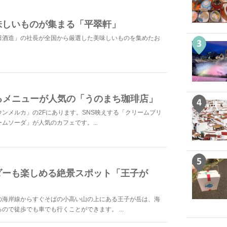
味しいものが集まる「平翠軒」
田酒造」の社長が全国から厳選した美味しいものを集めたお
るメニューが人気の「うのまち珈琲店」
ンメルカ」の2Fにあります。SNS映えする「クリームブリ
ムソーダ」が人気のカフェです。...
ダーも楽しめる絶景スポット「王子が
の海岸線からすぐそばの小高い山の上にある王子が岳は、海
ので徒歩でも車でも行くことができます。 ...