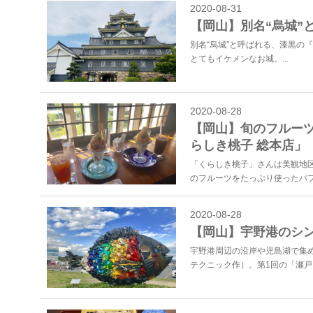
2020-08-31
【岡山】別名“烏城”
別名“烏城”と呼ばれる、漆黒の
とてもイケメンなお城。...
2020-08-28
【岡山】旬のフルー
らしき桃子 総本店」
「くらしき桃子」さんは美観地
のフルーツをたっぷり使ったパフェ
2020-08-28
【岡山】宇野港のシ
宇野港周辺の沿岸や児島湖で集
テクニック作）。第1回の「瀬戸内