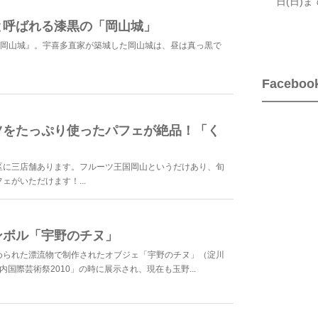
日(日)
と呼ばれる漆黒の「岡山城」
『岡山城』。宇喜多直家が築城した岡山城は、昼は真っ黒で
Faceboo
ツをたっぷり使ったパフェが絶品！「く
区に三店舗あります。フルーツ王国岡山というだけあり、旬
がいただけます！...
ンボル「宇野のチヌ」
められた漂流物で制作されたオブジェ「宇野のチヌ」（淀川
国際芸術祭2010」の時に展示され、現在も玉野...