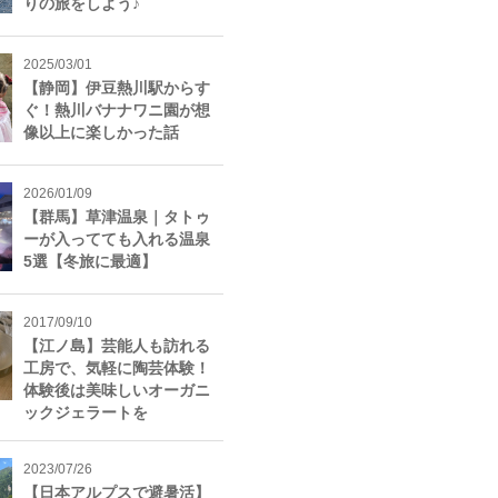
りの旅をしよう♪
2025/03/01
【静岡】伊豆熱川駅からす
ぐ！熱川バナナワニ園が想
像以上に楽しかった話
2026/01/09
【群馬】草津温泉｜タトゥ
ーが入ってても入れる温泉
5選【冬旅に最適】
2017/09/10
【江ノ島】芸能人も訪れる
工房で、気軽に陶芸体験！
体験後は美味しいオーガニ
ックジェラートを
2023/07/26
【日本アルプスで避暑活】