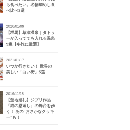
ら食べたい。名物鯛めし食
べ比べ3選
2026/01/09
【群馬】草津温泉｜タトゥ
ーが入ってても入れる温泉
5選【冬旅に最適】
2021/01/17
いつか行きたい！ 世界の
美しい「白い街」5選
2016/11/18
【聖地巡礼】ジブリ作品
『猫の恩返し』の舞台を歩
く！ あの“おさかなクッキ
ー”も！