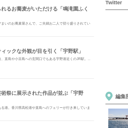
Twitter
られるお蕎麦がいただける「鳴滝園ふく
佇まいのお蕎麦屋さんで、ご夫婦お二人で切り盛りされてい
ティックな外観が目を引く「宇野駅」
、直島や小豆島への玄関口でもある宇野港近くのJR駅。...
芸術祭に展示された作品が並ぶ「宇野
編集
ある港。香川県高松港や直島へのフェリーが行き来していま