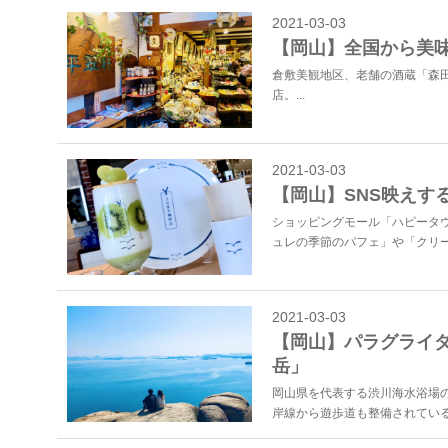
2021-03-03
【岡山】全国から美
倉敷美観地区、老舗の酒蔵「森
店。...
2021-03-03
【岡山】SNS映えす
ショッピングモール「ハピータウ
ュレの季節のパフェ」や「クリー
2021-03-03
【岡山】パラグライ
岳」
岡山県を代表する渋川海水浴場
岸線から遊歩道も整備されている