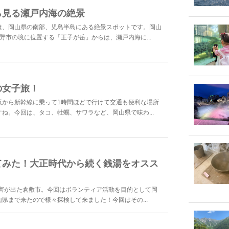
ら見る瀬戸内海の絶景
は、岡山県の南部、児島半島にある絶景スポットです。岡山
野市の境に位置する「王子が岳」からは、瀬戸内海に...
の女子旅！
阪から新幹線に乗って1時間ほどで行けて交通も便利な場所
ね。今回は、タコ、牡蠣、サワラなど、岡山県で味わ...
てみた！大正時代から続く銭湯をオスス
被害が出た倉敷市。今回はボランティア活動を目的として岡
県まで来たので様々探検して来ました！今回はその...