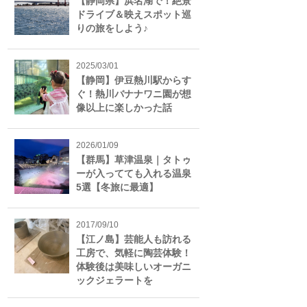
【静岡県】浜名湖で！絶景
ドライブ＆映えスポット巡
りの旅をしよう♪
2025/03/01
【静岡】伊豆熱川駅からす
ぐ！熱川バナナワニ園が想
像以上に楽しかった話
2026/01/09
【群馬】草津温泉｜タトゥ
ーが入ってても入れる温泉
5選【冬旅に最適】
2017/09/10
【江ノ島】芸能人も訪れる
工房で、気軽に陶芸体験！
体験後は美味しいオーガニ
ックジェラートを