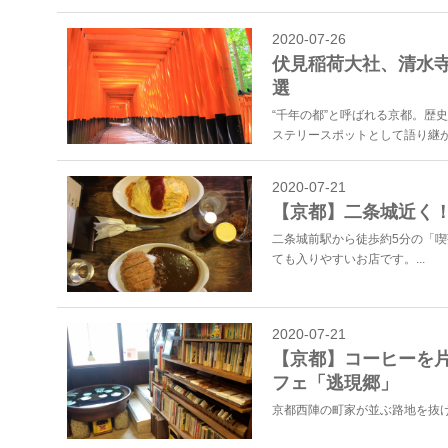
2020-07-26
伏見稲荷大社、清水寺
選
“千年の都”と呼ばれる京都。歴
ステリースポットとして語り継が
2020-07-21
【京都】二条城近く
二条城前駅から徒歩約5分の「喫
ても入りやすいお店です。...
2020-07-21
【京都】コーヒーを
フェ「逃現郷」
京都西陣の町家が並ぶ路地を抜け