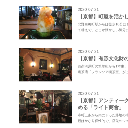
2020-07-21
【京都】町屋を活か
北野白梅町駅からは徒歩10分
て構えで、どこか懐かしい気分にな
2020-07-21
【京都】有形文化財
四条河原町の繁華街から1本東
喫茶店「フランソア喫茶室」がこ
2020-07-21
【京都】アンティー
める「ライト商會」
寺町三条から南に下った路地の
観はかなり個性的で、店先のショ