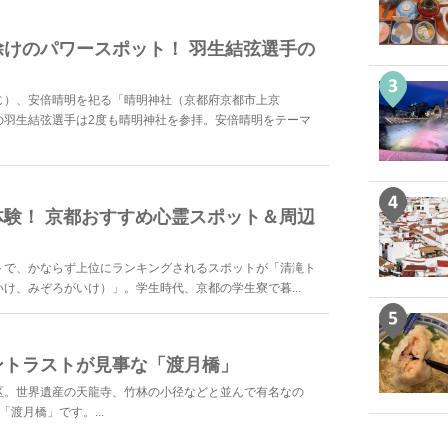
けのパワースポット！ 羽生結弦選手の
じ）、安倍晴明を祀る「晴明神社（京都府京都市上京
の羽生結弦選手は2度も晴明神社を参拝。安倍晴明をテーマ
験！ 京都おすすめ心霊スポット＆周辺
トで、かならず上位にランキングされるスポットが「清滝ト
け、みぞろがいけ）」。学生時代、京都の学生寮で暮...
ントラストが見事な「渡月橋」
区。世界遺産の天龍寺、竹林の小径などと並んで有名なの
「渡月橋」です。...