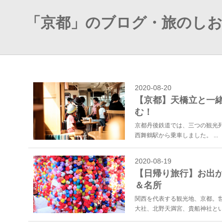
「京都」のブログ・旅のし
2020-08-20
【京都】天橋立と一
む！
京都丹後鉄道では、三つの観光
西舞鶴駅から乗車しました。 ...
2020-08-19
【日帰り旅行】お出か
＆名所
関西を代表する観光地、京都。
大社、北野天満宮、貴船神社とい