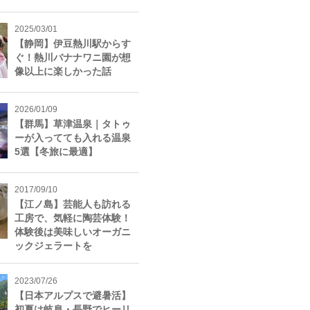
2025/03/01
【静岡】伊豆熱川駅からす
ぐ！熱川バナナワニ園が想
像以上に楽しかった話
2026/01/09
【群馬】草津温泉｜タトゥ
ーが入ってても入れる温泉
5選【冬旅に最適】
2017/09/10
【江ノ島】芸能人も訪れる
工房で、気軽に陶芸体験！
体験後は美味しいオーガニ
ックジェラートを
2023/07/26
【日本アルプスで避暑活】
初夏は岐阜・長野でヒーリ