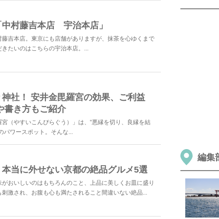
「中村藤吉本店 宇治本店」
村藤吉本店。東京にも店舗がありますが、抹茶を心ゆくまで
きたいのはこちらの宇治本店。...
神社！ 安井金毘羅宮の効果、ご利益
や書き方もご紹介
羅宮（やすいこんぴらぐう）」は、“悪縁を切り、良縁を結
パワースポット。そんな...
編集
！本当に外せない京都の絶品グルメ5選
味がおいしいのはもちろんのこと、上品に美しくお皿に盛り
刺激され、お腹も心も満たされること間違いない絶品...