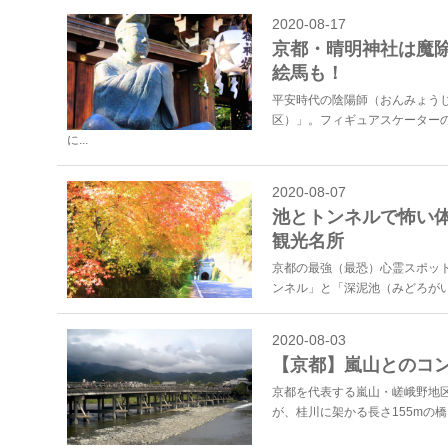
2020-08-17
京都・晴明神社は魔除
絵馬も！
平安時代の陰陽師（おんみょう
区）」。フィギュアスケーター
に...
2020-08-07
池とトンネルで怖い体
観光名所
京都の最強（最恐）心霊スポッ
ンネル」と「深泥池（みどろがい
2020-08-03
【京都】嵐山とのコ
京都を代表する嵐山・嵯峨野地
が、桂川に架かる長さ155mの橋