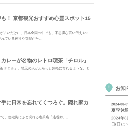
も！ 京都観光おすすめ心霊スポット15
史が古いだけに、日本全国の中でも、不思議な言い伝えやミ
れている神社や寺院がた...
！カレーが名物のレトロ喫茶「チロル」
茶 チロル」。地元の人がふらっと気軽に寄れるような、と
お知
片手に日常を忘れてくつろぐ。隠れ家カ
2024-08-0
夏季休
て、住宅街にふと現れる喫茶店「逃現郷」。...
2024年8
日(日)