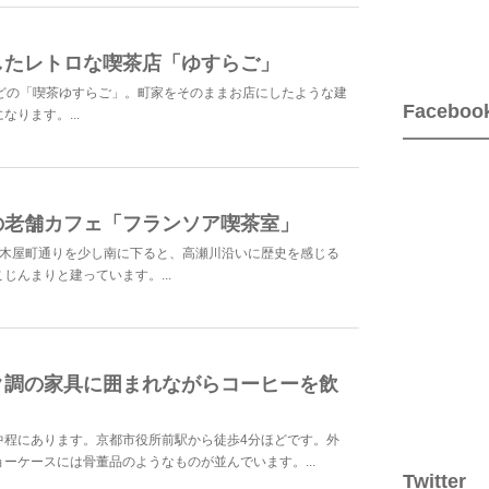
したレトロな喫茶店「ゆすらご」
ほどの「喫茶ゆすらご」。町家をそのままお店にしたような建
Faceboo
ります。...
の老舗カフェ「フランソア喫茶室」
、木屋町通りを少し南に下ると、高瀬川沿いに歴史を感じる
じんまりと建っています。...
ク調の家具に囲まれながらコーヒーを飲
中程にあります。京都市役所前駅から徒歩4分ほどです。外
ーケースには骨董品のようなものが並んでいます。...
Twitter