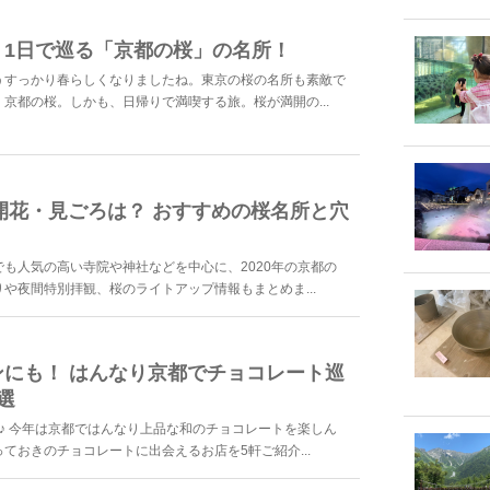
。1日で巡る「京都の桜」の名所！
うすっかり春らしくなりましたね。東京の桜の名所も素敵で
京都の桜。しかも、日帰りで満喫する旅。桜が満開の...
の開花・見ごろは？ おすすめの桜名所と穴
も人気の高い寺院や神社などを中心に、2020年の京都の
や夜間特別拝観、桜のライトアップ情報もまとめま...
にも！ はんなり京都でチョコレート巡
選
♪ 今年は京都ではんなり上品な和のチョコレートを楽しん
ておきのチョコレートに出会えるお店を5軒ご紹介...