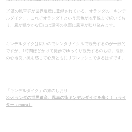
19基の風車群が世界遺産に登録されている、オランダの「キンデ
ルダイク」。これぞオランダ！という景色が地平線まで続いてお
り、風が穏やかな日には運河の水面に風車が映り込みます。
キンデルダイクは広いのでレンタサイクルで観光するのが一般的
ですが、1時間ほどかけて徒歩でゆっくり観光するのも◎。湿原
の心地良い風を感じて心身ともにリフレッシュできるはずです。
「キンデルダイク」の旅のしおり
>>オランダの世界遺産、風車の街キンデルダイクを歩く！（ライ
ター：maru）