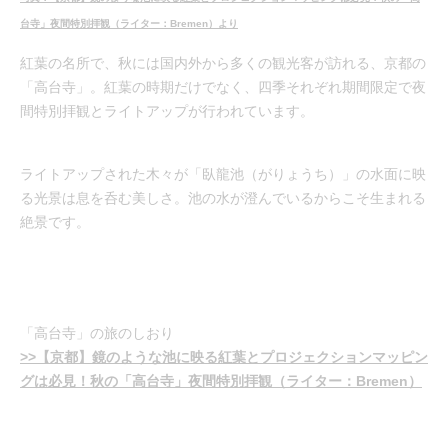
台寺」夜間特別拝観（ライター：Bremen）より
紅葉の名所で、秋には国内外から多くの観光客が訪れる、京都の
「高台寺」。紅葉の時期だけでなく、四季それぞれ期間限定で夜
間特別拝観とライトアップが行われています。
ライトアップされた木々が「臥龍池（がりょうち）」の水面に映
る光景は息を呑む美しさ。池の水が澄んでいるからこそ生まれる
絶景です。
「高台寺」の旅のしおり
>>【京都】鏡のような池に映る紅葉とプロジェクションマッピン
グは必見！秋の「高台寺」夜間特別拝観（ライター：Bremen）