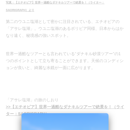
写真：【エチオピア】世界一過酷なダナキルツアーで絶景を！（ライター：
SAORIGRAPH）より
第二のウユニ塩湖として密かに注目されている、エチオピアの
「アサレ塩湖」。ウユニ塩湖のあるボリビア同様、日本からはか
なり遠く、秘境感の強いスポット。
世界一過酷なツアーとも言われている“ダナキル砂漠ツアー”の1
つのポイントとして立ち寄ることができます。天候のコンディシ
ョンが良いと、綺麗な水鏡が一面に広がります。
「アサレ塩湖」の旅のしおり
>>【エチオピア】世界一過酷なダナキルツアーで絶景を！（ライ
ター：SAORIGRAPH）