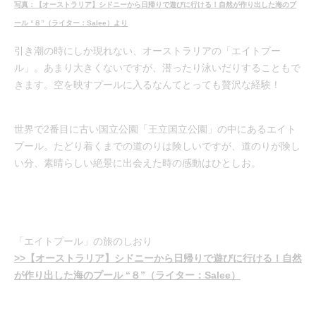
写真：【オーストラリア】シドニーから日帰りで遊びに行ける！自然が作り出した海のプ
ール “８”（ライター：Salee）より
引き潮の時にしか現れない、オーストラリアの「エイトプー
ル」。あまり大きくないですが、潜ったり泳いだりすることもで
きます。空を映すプールに入るなんてとっても贅沢な経験！
世界で2番目に古い国立公園「王立国立公園」の中にあるエイト
プール。たどり着くまでの道のりは険しいですが、道のりが険し
い分、素晴らしい絶景に出会えた時の感動はひとしお。
「エイトプール」の旅のしおり
>>【オーストラリア】シドニーから日帰りで遊びに行ける！自然
が作り出した海のプール “８”（ライター：Salee）