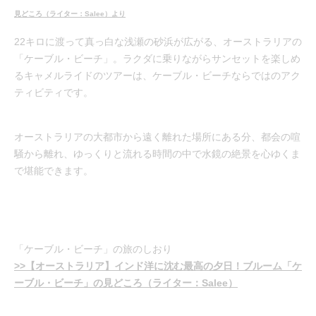
見どころ（ライター：Salee）より
22キロに渡って真っ白な浅瀬の砂浜が広がる、オーストラリアの
「ケーブル・ビーチ」。ラクダに乗りながらサンセットを楽しめ
るキャメルライドのツアーは、ケーブル・ビーチならではのアク
ティビティです。
オーストラリアの大都市から遠く離れた場所にある分、都会の喧
騒から離れ、ゆっくりと流れる時間の中で水鏡の絶景を心ゆくま
で堪能できます。
「ケーブル・ビーチ」の旅のしおり
>>【オーストラリア】インド洋に沈む最高の夕日！ブルーム「ケ
ーブル・ビーチ」の見どころ（ライター：Salee）