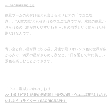
ー：SAORIGRAPH）より
絶景ブームの火付け役とも言えるボリビアの「ウユニ塩
湖」。“天空の鏡”とも称されるウユニ塩湖ですが、水鏡の絶景が
見られるのは雨が降りやすい12月～3月の雨季という限られた時
期だけなんです。
青い空と白い雲が湖に映る昼、見渡す限りオレンジ色の世界が広
がる夕方、満天の星がきらめく夜など、1日を通して常に美しい
景色を楽しむことができます。
「ウユニ塩湖」の旅のしおり
>>【ボリビア】絶景の代名詞！“天空の鏡・ウユニ塩湖”をおさら
いしよう（ライター：SAORIGRAPH）