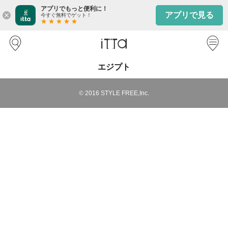
アプリでもっと便利に！
アプリで見る
close
今すぐ無料でゲット！
star
star
star
star
star
エジプト
©
2016
STYLE FREE,Inc.