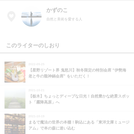
かずのこ
自然と美術を愛する人
このライターのしおり
2022-09-25
【星野リゾート界 鬼怒川】秋冬限定の特別会席 “伊勢海
老と牛の龍神鍋会席” をいただく！
2021-10-21
【栃木】ちょっとディープな日光！自然豊かな絶景スポッ
ト「霧降高原」へ
2021-10-19
まるで魔法の世界の本棚！駒込にある「東洋文庫ミュージ
アム」で本の森に迷い込む