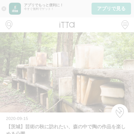
アプリでもっと便利に！
アプリで見る
close
今すぐ無料でゲット！
2020-09-15
【茨城】芸術の秋に訪れたい、森の中で陶の作品を楽し
める公園