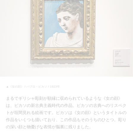
▲《女の顔》 / パブロ・ピカソ / 1923年
まるでギリシャ彫刻が額縁に収められているような《女の顔》
は、ピカソの新古典主義時代の作品。ピカソの古典へのリスペク
トが垣間見れる絵画です。ピカソは《女の顔》というタイトルの
作品をいくつも描いており、この作品もそのうちのひとつ。彫り
の深い顔と物憂げな表情が脳裏に残りました。