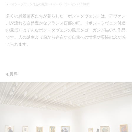
▲《ポン＝タヴェン付近の風景》 / ポール・ゴーガン / 1888年
多くの風景画家たちが暮らした「ポン＝タヴェン」は、アヴァン
川が流れる自然豊かなフランス西部の町。《ポン＝タヴェン付近
の風景》はそんなポン＝タヴェンの風景をゴーガンが描いた作品
です。人の誕生より前から存在する自然への憧憬や畏怖の念が感
じられます。
4.異界