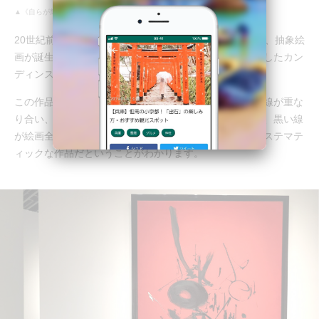
▲《自らが輝く》 / ヴァシリー・カンディンスキー / 1924年
20世紀前半になると印象派の時代が徐々に終わりを迎え、抽象絵
画が誕生・発展していきました。その発展に大きく寄与したカン
ディンスキーの作品《自らが輝く》。
この作品は、大小の円や四角、曲線などさまざまな形や線が重な
り合い、すごい躍動感！無造作に配置されているようで、黒い線
が絵画全体を引き締めていたりするなど、よく見るとシステマテ
ィックな作品だということがわかります。