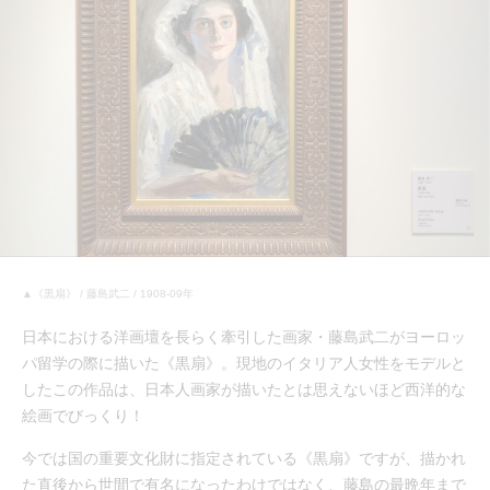
▲《黒扇》 / 藤島武二 / 1908-09年
日本における洋画壇を長らく牽引した画家・藤島武二がヨーロッ
パ留学の際に描いた《黒扇》。現地のイタリア人女性をモデルと
したこの作品は、日本人画家が描いたとは思えないほど西洋的な
絵画でびっくり！
今では国の重要文化財に指定されている《黒扇》ですが、描かれ
た直後から世間で有名になったわけではなく、藤島の最晩年まで