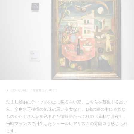
▲《素朴な月夜》 / 古賀春江 / 1929年
だまし絵的にテーブルの上に載る白い家、こちらを凝視する黒い
犬、全身水玉模様の気味の悪い少女など、1枚の絵の中に奇妙な
ものがたくさん詰め込まれた情報量たっぷりの《素朴な月夜》。
当時フランスで誕生したシュールレアリスムの雰囲気も感じられ
ます。