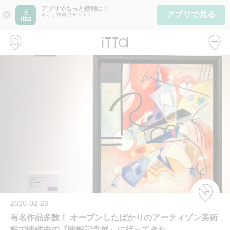
アプリでもっと便利に！
アプリで見る
close
今すぐ無料でゲット！
2020-02-28
有名作品多数！ オープンしたばかりのアーティゾン美術
館で開催中の『開館記念展』に行ってきた