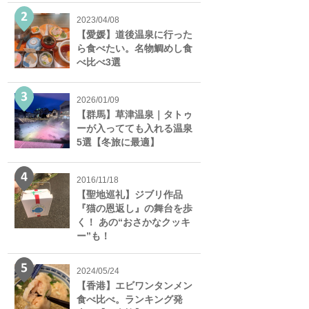
2023/04/08
【愛媛】道後温泉に行った
ら食べたい。名物鯛めし食
べ比べ3選
2026/01/09
【群馬】草津温泉｜タトゥ
ーが入ってても入れる温泉
5選【冬旅に最適】
2016/11/18
【聖地巡礼】ジブリ作品
『猫の恩返し』の舞台を歩
く！ あの“おさかなクッキ
ー”も！
2024/05/24
【香港】エビワンタンメン
食べ比べ。ランキング発