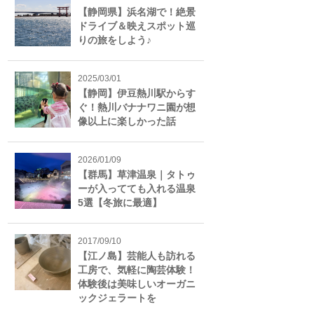
【静岡県】浜名湖で！絶景
ドライブ＆映えスポット巡
りの旅をしよう♪
2025/03/01
【静岡】伊豆熱川駅からす
ぐ！熱川バナナワニ園が想
像以上に楽しかった話
2026/01/09
【群馬】草津温泉｜タトゥ
ーが入ってても入れる温泉
5選【冬旅に最適】
2017/09/10
【江ノ島】芸能人も訪れる
工房で、気軽に陶芸体験！
体験後は美味しいオーガニ
ックジェラートを