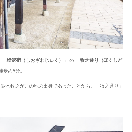
た
「塩沢宿（しおざわじゅく）」
の
「牧之通り（ぼくしど
徒歩約5分。
る鈴木牧之がこの地の出身であったことから、「牧之通り」