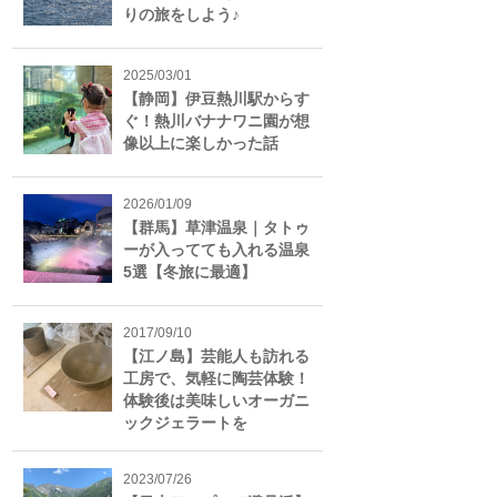
りの旅をしよう♪
2025/03/01
【静岡】伊豆熱川駅からす
ぐ！熱川バナナワニ園が想
像以上に楽しかった話
2026/01/09
【群馬】草津温泉｜タトゥ
ーが入ってても入れる温泉
5選【冬旅に最適】
2017/09/10
【江ノ島】芸能人も訪れる
工房で、気軽に陶芸体験！
体験後は美味しいオーガニ
ックジェラートを
2023/07/26