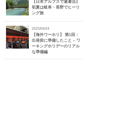
【日本アルプスで避暑活】
初夏は岐阜・長野でヒーリ
ング旅
2025/04/24
【海外ワーホリ】 第1回：
出発前に準備したこと – ワ
ーキングホリデーのリアル
な準備編