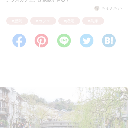
ちゃんちか
#豊岡
#カフェ
#絶景
#兵庫