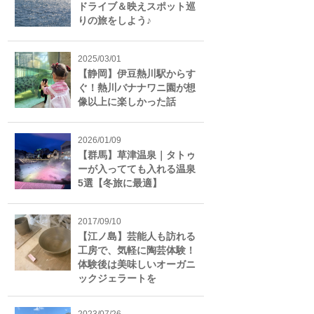
ドライブ＆映えスポット巡
りの旅をしよう♪
2025/03/01
【静岡】伊豆熱川駅からす
ぐ！熱川バナナワニ園が想
像以上に楽しかった話
2026/01/09
【群馬】草津温泉｜タトゥ
ーが入ってても入れる温泉
5選【冬旅に最適】
2017/09/10
【江ノ島】芸能人も訪れる
工房で、気軽に陶芸体験！
体験後は美味しいオーガニ
ックジェラートを