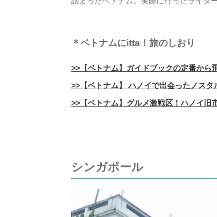
詰まったベトナム。実際に行ったライタ
＊ベトナムにitta！旅のしおり
>>【ベトナム】ガイドブックの定番から
>>【ベトナム】 ハノイで出会ったノスタ
>>【ベトナム】グルメ激戦区！ハノイ旧
シンガポール