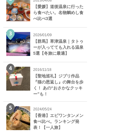
2023/04/08
【愛媛】道後温泉に行った
ら食べたい。名物鯛めし食
べ比べ3選
2026/01/09
【群馬】草津温泉｜タトゥ
ーが入ってても入れる温泉
5選【冬旅に最適】
2016/11/18
【聖地巡礼】ジブリ作品
『猫の恩返し』の舞台を歩
く！ あの“おさかなクッキ
ー”も！
2024/05/24
【香港】エビワンタンメン
食べ比べ。ランキング発
表！【一人旅】