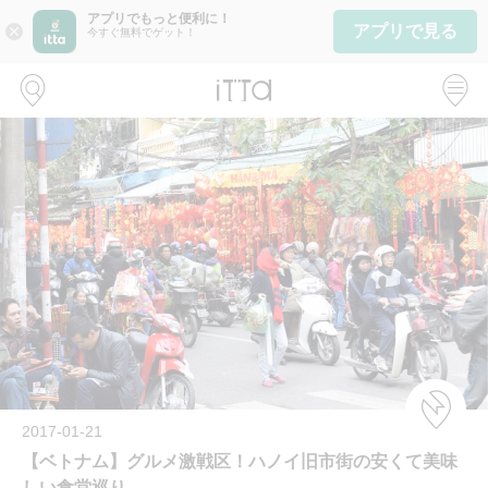
アプリでもっと便利に！
アプリで見る
close
今すぐ無料でゲット！
2017-01-21
【ベトナム】グルメ激戦区！ハノイ旧市街の安くて美味
しい食堂巡り