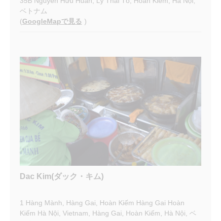
35B Nguyễn Hữu Huân, Lý Thái Tổ, Hoàn Kiếm, Hà Nội,
ベトナム
(
GoogleMapで見る
)
Dac Kim(ダック・キム)
1 Hàng Mành, Hàng Gai, Hoàn Kiếm Hàng Gai Hoàn
Kiếm Hà Nội, Vietnam, Hàng Gai, Hoàn Kiếm, Hà Nội, ベ