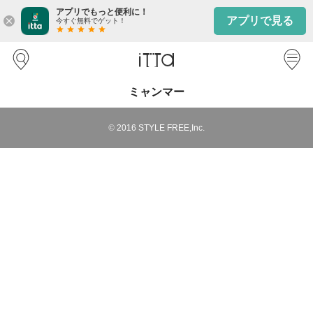
アプリでもっと便利に！
アプリで見る
close
今すぐ無料でゲット！
star
star
star
star
star
ミャンマー
©
2016
STYLE FREE,Inc.