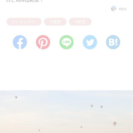
nico
#ミャンマー
#遺跡
#絶景