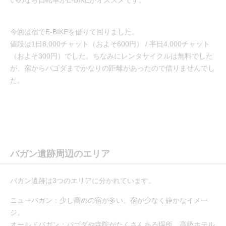
いのなら自転車かE-BIKEがオススメです。
今回は宿でE-BIKEを借りて回りました。
値段は1日8,000チャット（およそ600円） / 半日4,000チャット
（およそ300円）でした。ちなみにレンタサイクルは無料でした
が、宿からパゴダまでかなりの距離があったので借りませんでし
た。
バガン遺跡周辺のエリア
バガン遺跡は3つのエリアに分かれています。
ニューバガン：少し高めの宿が多い。宿が少なく静かなイメー
ジ。
オールドバガン：パゴダや寺院がたくさんある場所。高級ホテル