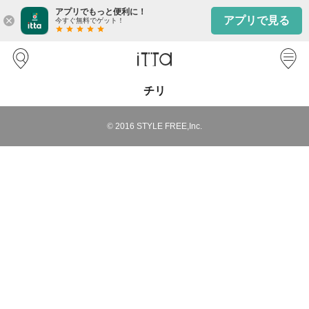
アプリでもっと便利に！
アプリで見る
close
今すぐ無料でゲット！
star
star
star
star
star
チリ
©
2016
STYLE FREE,Inc.