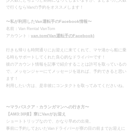
で行くならVanの予約をオススメします！
〜私が利用したVan運転手のFacebook情報〜
名前：Van Rental VanTom
アカウント：
van.tom(Van運転手のFacebook)
行きも帰りも時間通りにお迎えに来てくれて、マヤ港から船に乗
る時もサポートしてくれた良心的なドライバーです！
彼のアカウント情報を記事で紹介することは許可を取っているの
で、メッセンジャーにてメッセージを送れば、予約できると思い
ます！
利用したい方は、是非彼にコンタクトを取ってみてくださいね。
〜マラパスクア・カランガマンへの行き方〜
【AM3:30頃】寮にVanがお迎え
ショートトリップなので、かなり早めの出発。
事前に予約しておいたVanドライバーが寮の目の前までお迎えに