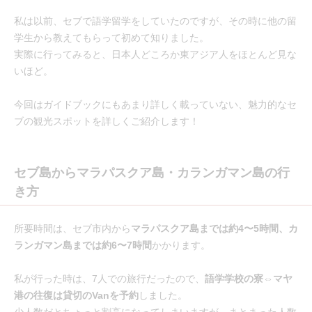
私は以前、セブで語学留学をしていたのですが、その時に他の留
学生から教えてもらって初めて知りました。
実際に行ってみると、日本人どころか東アジア人をほとんど見な
いほど。
今回はガイドブックにもあまり詳しく載っていない、魅力的なセ
ブの観光スポットを詳しくご紹介します！
セブ島からマラパスクア島・カランガマン島の行
き方
所要時間は、セブ市内から
マラパスクア島までは約4〜5時間、カ
ランガマン島までは約6〜7時間
かかります。
私が行った時は、7人での旅行だったので、
語学学校の寮⇔マヤ
港の往復は貸切のVanを予約
しました。
少人数だとちょっと割高になってしまいますが、まとまった人数