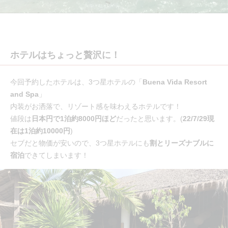
ホテルはちょっと贅沢に！
今回予約したホテルは、3つ星ホテルの「
Buena Vida Resort
and Spa
」
内装がお洒落で、リゾート感を味わえるホテルです！
値段は
日本円で1泊約8000円ほど
だったと思います。(
22/7/29現
在は1泊約10000円
)
セブだと物価が安いので、3つ星ホテルにも
割とリーズナブルに
宿泊
できてしまいます！