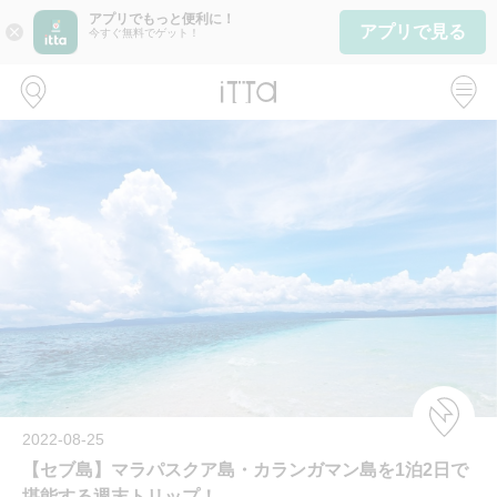
アプリでもっと便利に！
アプリで見る
close
今すぐ無料でゲット！
2022-08-25
【セブ島】マラパスクア島・カランガマン島を1泊2日で
堪能する週末トリップ！