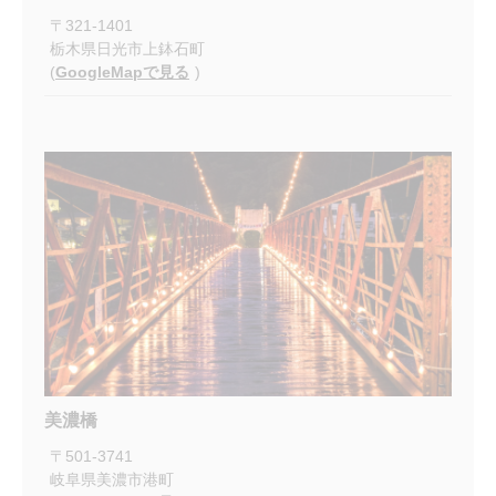
〒
321-1401
栃木県日光市上鉢石町
(
GoogleMapで見る
)
美濃橋
〒
501-3741
岐阜県美濃市港町