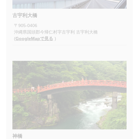
古宇利大橋
〒
905-0406
沖縄県国頭郡今帰仁村字古宇利 古宇利大橋
(
GoogleMapで見る
)
神橋