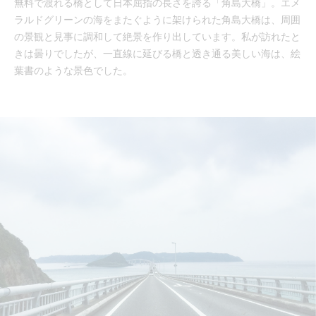
無料で渡れる橋として日本屈指の長さを誇る「角島大橋」。エメ
ラルドグリーンの海をまたぐように架けられた角島大橋は、周囲
の景観と見事に調和して絶景を作り出しています。私が訪れたと
きは曇りでしたが、一直線に延びる橋と透き通る美しい海は、絵
葉書のような景色でした。