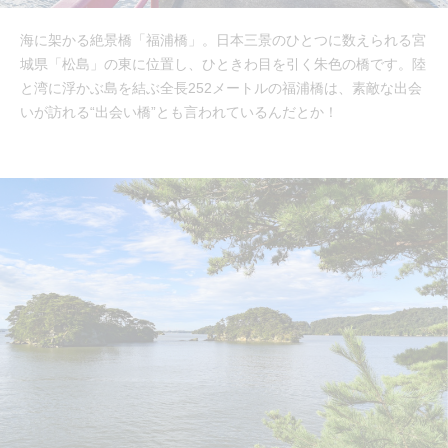
海に架かる絶景橋「福浦橋」。日本三景のひとつに数えられる宮
城県「松島」の東に位置し、ひときわ目を引く朱色の橋です。陸
と湾に浮かぶ島を結ぶ全長252メートルの福浦橋は、素敵な出会
いが訪れる“出会い橋”とも言われているんだとか！