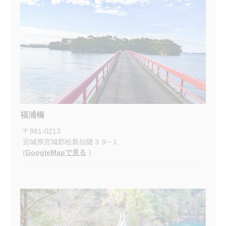
福浦橋
〒
981-0213
宮城県宮城郡松島仙随３９−１
(
GoogleMapで見る
)