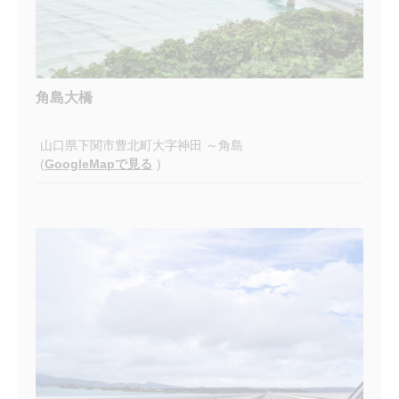
角島大橋
山口県下関市豊北町大字神田 ～角島
(
GoogleMapで見る
)