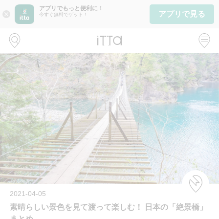
アプリでもっと便利に！
アプリで見る
close
今すぐ無料でゲット！
2021-04-05
素晴らしい景色を見て渡って楽しむ！ 日本の「絶景橋」
まとめ