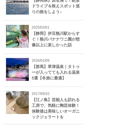
【静岡県】浜名湖で！絶景
ドライブ＆映えスポット巡
りの旅をしよう♪
2025/03/01
【静岡】伊豆熱川駅からす
ぐ！熱川バナナワニ園が想
像以上に楽しかった話
2026/01/09
【群馬】草津温泉｜タトゥ
ーが入ってても入れる温泉
5選【冬旅に最適】
2017/09/10
【江ノ島】芸能人も訪れる
工房で、気軽に陶芸体験！
体験後は美味しいオーガニ
ックジェラートを