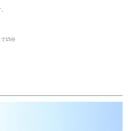
す。
で15分