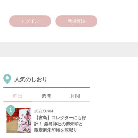
ログイン
新規登録
人気のしおり
昨日
週間
月間
2021/07/04
【宮島】コレクターにも好
評！ 厳島神社の御朱印と
限定御朱印帳を深堀り