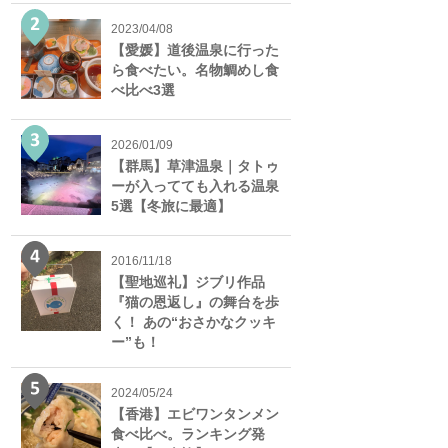
2023/04/08
【愛媛】道後温泉に行った
ら食べたい。名物鯛めし食
べ比べ3選
2026/01/09
【群馬】草津温泉｜タトゥ
ーが入ってても入れる温泉
5選【冬旅に最適】
2016/11/18
【聖地巡礼】ジブリ作品
『猫の恩返し』の舞台を歩
く！ あの“おさかなクッキ
ー”も！
2024/05/24
【香港】エビワンタンメン
食べ比べ。ランキング発