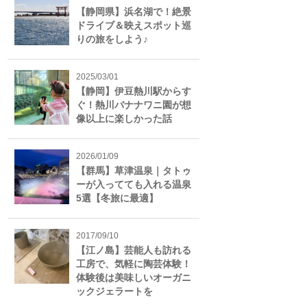
【静岡県】浜名湖で！絶景
ドライブ＆映えスポット巡
りの旅をしよう♪
2025/03/01
【静岡】伊豆熱川駅からす
ぐ！熱川バナナワニ園が想
像以上に楽しかった話
2026/01/09
【群馬】草津温泉｜タトゥ
ーが入ってても入れる温泉
5選【冬旅に最適】
2017/09/10
【江ノ島】芸能人も訪れる
工房で、気軽に陶芸体験！
体験後は美味しいオーガニ
ックジェラートを