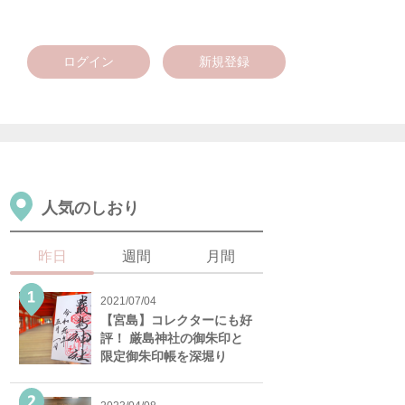
ログイン
新規登録
人気のしおり
昨日
週間
月間
2021/07/04
【宮島】コレクターにも好
評！ 厳島神社の御朱印と
限定御朱印帳を深堀り