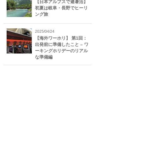
【日本アルプスで避暑活】
初夏は岐阜・長野でヒーリ
ング旅
2025/04/24
【海外ワーホリ】 第1回：
出発前に準備したこと – ワ
ーキングホリデーのリアル
な準備編