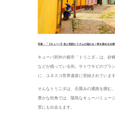
写真：「【キューバ】色と笑顔とリズムが溢れる！時を留める古都
キューバ郊外の都市「トリニダ」は、砂
などが残っている街。サトウキビのプラ
に、ユネスコ世界遺産に登録されていま
そんなトリニダは、石畳みの通路を囲む、
豊かな街角では、陽気なキューバミュー
景にも出会えます。