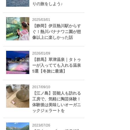
りの旅をしよう♪
2025/03/01
【静岡】伊豆熱川駅からす
ぐ！熱川バナナワニ園が想
像以上に楽しかった話
2026/01/09
【群馬】草津温泉｜タトゥ
ーが入ってても入れる温泉
5選【冬旅に最適】
2017/09/10
【江ノ島】芸能人も訪れる
工房で、気軽に陶芸体験！
体験後は美味しいオーガニ
ックジェラートを
2023/07/26