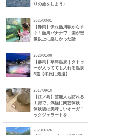
りの旅をしよう♪
2025/03/01
【静岡】伊豆熱川駅からす
ぐ！熱川バナナワニ園が想
像以上に楽しかった話
2026/01/09
【群馬】草津温泉｜タトゥ
ーが入ってても入れる温泉
5選【冬旅に最適】
2017/09/10
【江ノ島】芸能人も訪れる
工房で、気軽に陶芸体験！
体験後は美味しいオーガニ
ックジェラートを
2023/07/26