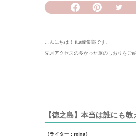
こんにちは！ itta編集部です。
先月アクセスの多かった旅のしおりをご
【徳之島】本当は誰にも教
（ライター：reina）