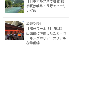
【日本アルプスで避暑活】
初夏は岐阜・長野でヒーリ
ング旅
2025/04/24
【海外ワーホリ】 第1回：
出発前に準備したこと – ワ
ーキングホリデーのリアル
な準備編