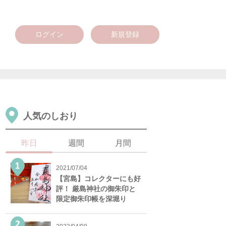
ログイン
新規登録
人気のしおり
昨日
週間
月間
2021/07/04
【宮島】コレクターにも好
評！ 厳島神社の御朱印と
限定御朱印帳を深堀り