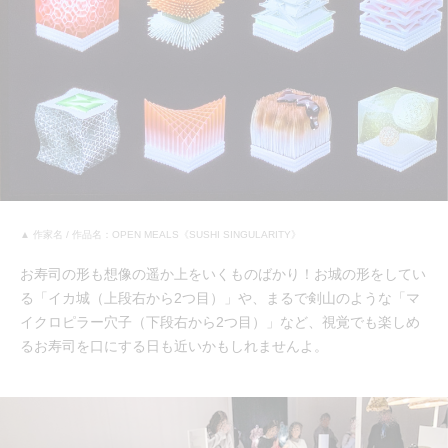
▲ 作家名 / 作品名：OPEN MEALS《SUSHI SINGULARITY》
お寿司の形も想像の遥か上をいくものばかり！お城の形をしてい
る「イカ城（上段右から2つ目）」や、まるで剣山のような「マ
イクロピラー穴子（下段右から2つ目）」など、視覚でも楽しめ
るお寿司を口にする日も近いかもしれませんよ。