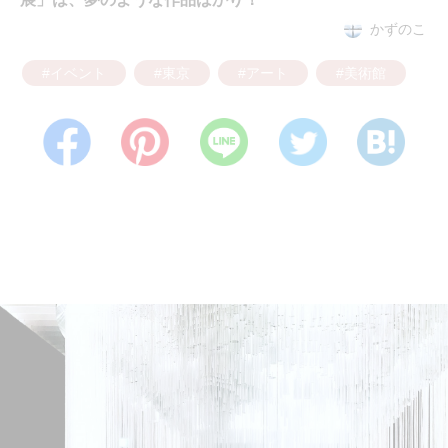
かずのこ
#イベント
#東京
#アート
#美術館