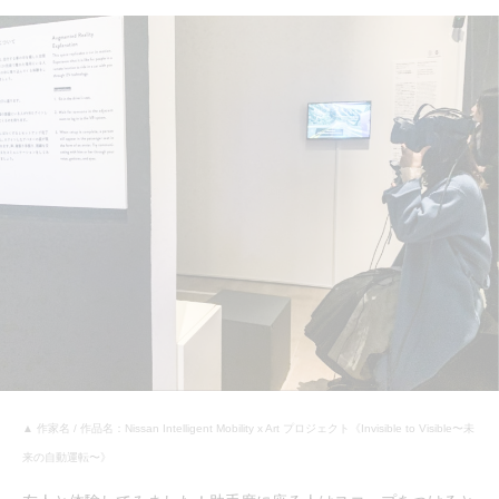
▲ 作家名 / 作品名：Nissan Intelligent Mobility x Art プロジェクト《Invisible to Visible〜未
来の自動運転〜》