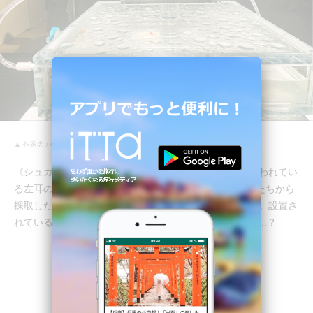
▲ 作家名 / 作品名：ディムート・シュトレーベ《シュガーベイブ》
《シュガーベイブ》は、ゴッホが自ら切り落としたと言われてい
る左耳の“生きた”レプリカ。現代に生きるゴッホの親族たちから
採取した細胞と人工物から生成されたバイオアートです。設置さ
れているマイクを使って呼びかけたら耳が反応するかも...？