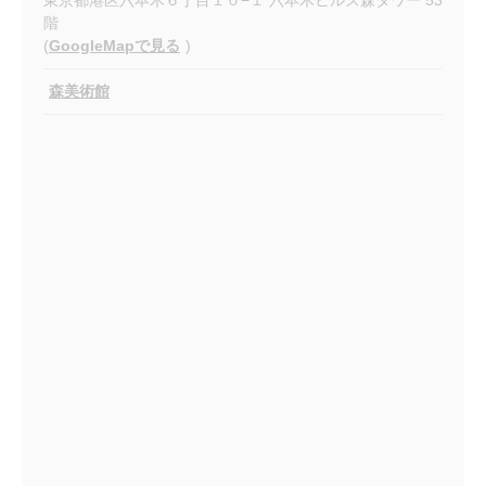
東京都港区六本木６丁目１０−１ 六本木ヒルズ森タワー 53
階
(
GoogleMapで見る
)
森美術館