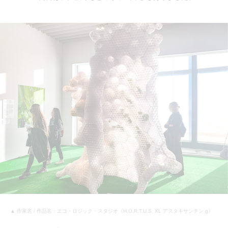
▲ 作家名 / 作品名：エコ・ロジック・スタジオ《H.O.R.T.U.S. XL アスタキサンチン g》