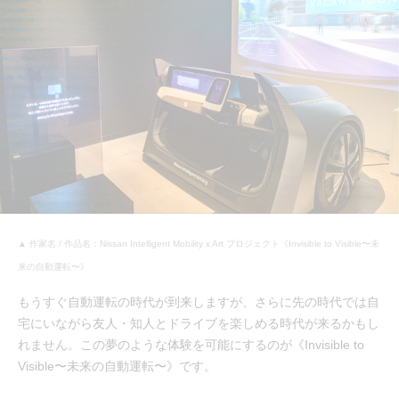
▲ 作家名 / 作品名：Nissan Intelligent Mobility x Art プロジェクト《Invisible to Visible〜未
来の自動運転〜》
もうすぐ自動運転の時代が到来しますが、さらに先の時代では自
宅にいながら友人・知人とドライブを楽しめる時代が来るかもし
れません。この夢のような体験を可能にするのが《Invisible to
Visible〜未来の自動運転〜》です。