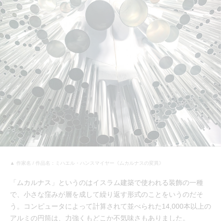
▲ 作家名 / 作品名：ミハエル・ハンスマイヤー《ムカルナスの変異》
「ムカルナス」というのはイスラム建築で使われる装飾の一種
で、小さな窪みが層を成して繰り返す形式のことをいうのだそ
う。コンピュータによって計算されて並べられた14,000本以上の
アルミの円筒は、力強くもどこか不気味さもありました。