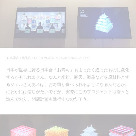
▲ 作家名 / 作品名：OPEN MEALS《SUSHI SINGULARITY》
日本が世界に誇る日本食「お寿司」もまったく違ったものに変化
するかもしれません。なんと米粉、寒天、海藻などを原材料とす
るジェルさえあれば、お寿司が食べられるようになるんだとか。
にわかには信じがたいですが、実際にこのプロジェクトは着々と
進んでおり、開店計画も進行中なのだそう。