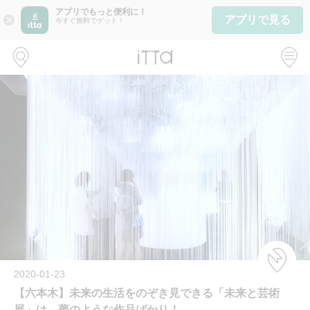
アプリでもっと便利に！
アプリで見る
close
今すぐ無料でゲット！
2020-01-23
【六本木】未来の生活をのぞき見できる「未来と芸術
展」は、夢のような作品ばかり！