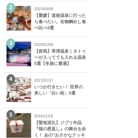
2023/04/08
【愛媛】道後温泉に行った
ら食べたい。名物鯛めし食
べ比べ3選
2026/01/09
【群馬】草津温泉｜タトゥ
ーが入ってても入れる温泉
5選【冬旅に最適】
2021/01/17
いつか行きたい！ 世界の
美しい「白い街」5選
2016/11/18
【聖地巡礼】ジブリ作品
『猫の恩返し』の舞台を歩
く！ あの“おさかなクッキ