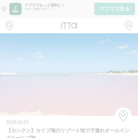
アプリでもっと便利に！
アプリで見る
close
今すぐ無料でゲット！
2019-11-27
【カンクン】カリブ海のリゾート地で子連れオールイン
クルーシブ旅