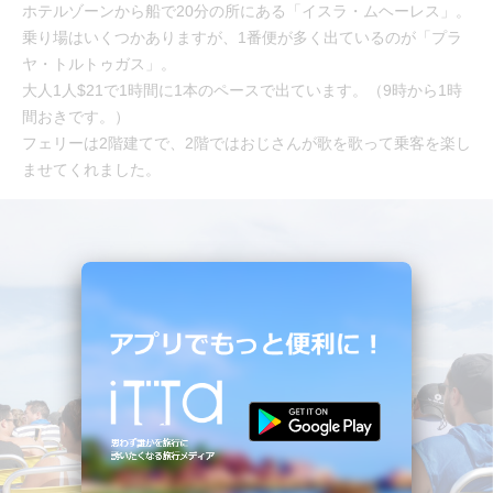
ホテルゾーンから船で20分の所にある「イスラ・ムヘーレス」。
乗り場はいくつかありますが、1番便が多く出ているのが「プラ
ヤ・トルトゥガス」。
大人1人$21で1時間に1本のペースで出ています。（9時から1時
間おきです。）
フェリーは2階建てで、2階ではおじさんが歌を歌って乗客を楽し
ませてくれました。