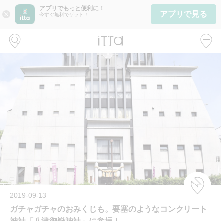
アプリでもっと便利に！
アプリで見る
close
今すぐ無料でゲット！
2019-09-13
ガチャガチャのおみくじも。要塞のようなコンクリート
神社「八津御嶽神社」に参拝！