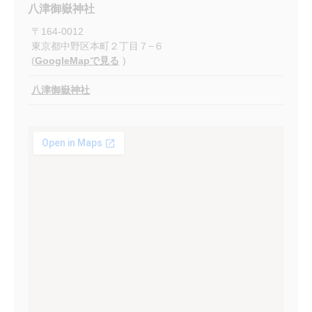
八津御嶽神社
〒
164-0012
東京都中野区本町２丁目７−６
(
GoogleMapで見る
)
八津御嶽神社