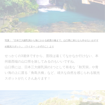
写真：「日本三大鍾乳洞から海にかかる絶景の橋まで。山口県に来たなら外せないおすす
め観光スポット」（ライター：かずのこ）より
せっかくの3連休ですから、普段は遠くてなかなか行けない、本
州最西端の山口県を旅してみるのもいいですね。
山口県には、日本三大鍾乳洞の1つとして有名な「秋芳洞」や青
い海の上に渡る「角島大橋」など、雄大な自然を感じられる観光
スポットがたくさんあります！