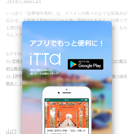
（ライター：Amily）より
いっぽう「志摩地中海村」は、スペインの島々のような街並みが
広がる、人気急上昇中のリゾート地。宿泊はもちろん、日帰りで
も遊びに行くことができます。エリア内のレストランでは、もち
ろんスペイン料理もいただけますよ！
おすすめの旅のしおり
>> 空港も新幹線の駅もない三重県の、それでも訪れるべき8つの魅力
的な観光スポット！（ライター：オルカ）
>>【伊勢】レトロかわいい「おはらい町」「おかげ横丁」で食べ歩き
観光！（ライター：オルカ）
山口