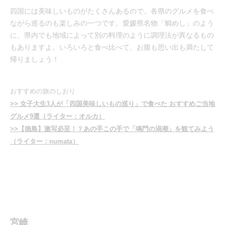
四国には美味しいものがたくさんあるので、各県のグルメを食べ
ながら巡るのも楽しみの一つです。愛媛県名物「鯛めし」のよう
に、県内でも地域によって別の料理のように調理法が異なるもの
もありますよ。いろいろと食べ比べて、お腹も思い出も満たして
帰りましょう！
おすすめの旅のしおり
>> 女子大生3人が「四国美味しいもの巡り」で食べた おすすめご当地
グルメ9選（ライター：オルカ）
>>【徳島】激写必至！？あの手この手で「鳴門の渦潮」を観てみよう
（ライター：numata）
宮崎