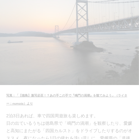
写真：「【徳島】激写必至！？あの手この手で『鳴門の渦潮』を観てみよう」（ライタ
ー：numata）より
2泊3日あれば、車で四国周遊旅も楽しめます。
日の出ているうちは徳島県で「鳴門の渦潮」を観察したり、愛媛
と高知にまたがる「四国カルスト」をドライブしたりするのがオ
ススメ。夜になったら1日の疲れを洗い流しに、愛媛県の「道後