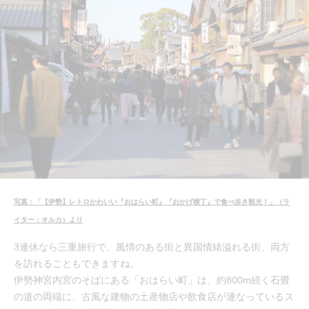
写真：「【伊勢】レトロかわいい『おはらい町』『おかげ横丁』で食べ歩き観光！」（ラ
イター：オルカ）より
3連休なら三重旅行で、風情のある街と異国情緒溢れる街、両方
を訪れることもできますね。
伊勢神宮内宮のそばにある「おはらい町」は、約800m続く石畳
の道の両端に、古風な建物の土産物店や飲食店が連なっているス