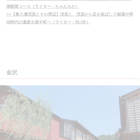
湖散策コース（ライター：ちゃんちか）
>>【奥入瀬渓流とその周辺】渓流と、渓流から足を延ばして秘湯や明
治時代の遺産を残す町へ（ライター：BLUE）
金沢