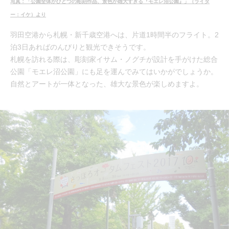
写真：「公園全体がひとつの彫刻作品、景色が雄大すぎる『モエレ沼公園』」（ライタ
ー：イケ）より
羽田空港から札幌・新千歳空港へは、片道1時間半のフライト。2
泊3日あればのんびりと観光できそうです。
札幌を訪れる際は、彫刻家イサム・ノグチが設計を手がけた総合
公園「モエレ沼公園」にも足を運んでみてはいかがでしょうか。
自然とアートが一体となった、雄大な景色が楽しめますよ。