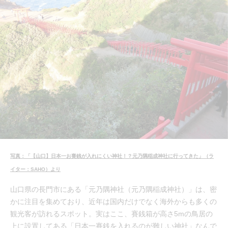
写真：「【山口】日本一お賽銭が入れにくい神社！？元乃隅稲成神社に行ってきた」（ラ
イター：SAHO）より
山口県の長門市にある「元乃隅神社（元乃隅稲成神社）」は、密
かに注目を集めており、近年は国内だけでなく海外からも多くの
観光客が訪れるスポット。実はここ、賽銭箱が高さ5mの鳥居の
上に設置してある「日本一賽銭を入れるのが難しい神社」なんで