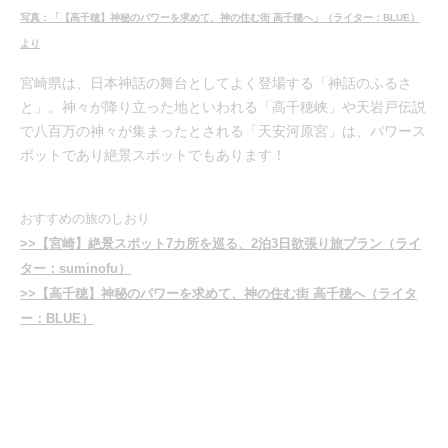
写真：「【高千穂】神秘のパワーを求めて、神の住む街 高千穂へ」（ライター：BLUE）
より
宮崎県は、日本神話の舞台としてよく登場する「神話のふるさ
と」。神々が降り立った地といわれる「高千穂峡」や天岩戸伝説
で八百万の神々が集まったとされる「天安河原宮」は、パワース
ポットであり絶景スポットでもあります！
おすすめの旅のしおり
>>【宮崎】絶景スポット7カ所を巡る、2泊3日欲張り旅プラン（ライ
ター：suminofu）
>>【高千穂】神秘のパワーを求めて、神の住む街 高千穂へ（ライタ
ー：BLUE）