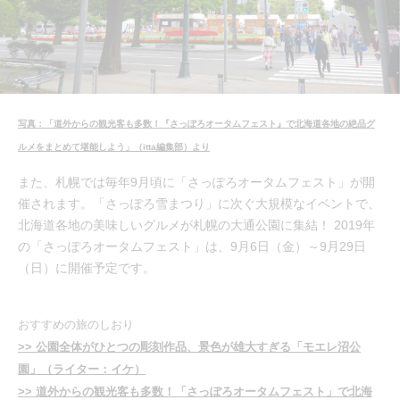
写真：「道外からの観光客も多数！『さっぽろオータムフェスト』で北海道各地の絶品グ
ルメをまとめて堪能しよう」（itta編集部）より
また、札幌では毎年9月頃に「さっぽろオータムフェスト」が開
催されます。「さっぽろ雪まつり」に次ぐ大規模なイベントで、
北海道各地の美味しいグルメが札幌の大通公園に集結！ 2019年
の「さっぽろオータムフェスト」は、9月6日（金）～9月29日
（日）に開催予定です。
おすすめの旅のしおり
>> 公園全体がひとつの彫刻作品、景色が雄大すぎる「モエレ沼公
園」（ライター：イケ）
>> 道外からの観光客も多数！「さっぽろオータムフェスト」で北海