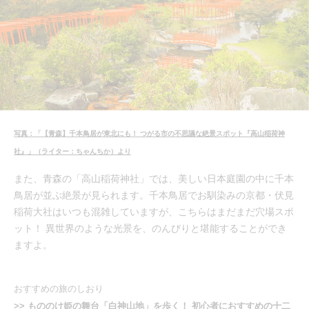
写真：「【青森】千本鳥居が東北にも！ つがる市の不思議な絶景スポット『高山稲荷神
社』」（ライター：ちゃんちか）より
また、青森の「高山稲荷神社」では、美しい日本庭園の中に千本
鳥居が並ぶ絶景が見られます。千本鳥居でお馴染みの京都・伏見
稲荷大社はいつも混雑していますが、こちらはまだまだ穴場スポ
ット！ 異世界のような光景を、のんびりと堪能することができ
ますよ。
おすすめの旅のしおり
>> もののけ姫の舞台「白神山地」を歩く！ 初心者におすすめの十二