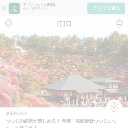
アプリでもっと便利に！
アプリで見る
close
今すぐ無料でゲット！
2019-05-08
つつじの絶景が楽しめる！ 青梅「塩船観音つつじまつ
り」へ急ごう！