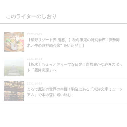
このライターのしおり
2022-09-25
【星野リゾート界 鬼怒川】秋冬限定の特別会席 “伊勢海
老と牛の龍神鍋会席” をいただく！
2021-10-21
【栃木】ちょっとディープな日光！自然豊かな絶景スポッ
ト「霧降高原」へ
2021-10-19
まるで魔法の世界の本棚！駒込にある「東洋文庫ミュージ
アム」で本の森に迷い込む