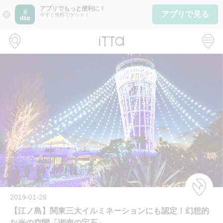
アプリでもっと便利に！
アプリで見る
close
今すぐ無料でゲット！
2019-01-26
【江ノ島】関東三大イルミネーションにも認定！幻想的
な光の空間「湘南の宝石」