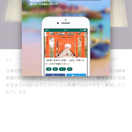
▲左：『ターヘル・アナトミア』（J.A.クルムス著） / 右：解体新書（杉田玄白等訳）
日本の医学に多大なる影響を及ぼした『解体新書』と、その解体
新書の原典にあたる『ターヘル・アナトミア』。解体新書が完成
するまでの流れをアニメーション映像でわかりやすく解説してく
れています。