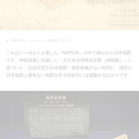
▲『NIPPON』 / シーボルト 1852年 ライデン
これはシーボルトが著した『NIPPON』の中で描かれた日本地図
です。伊能没後に完成した『大日本沿海輿地全図（伊能図）』に
基づいた、ほぼ完璧な日本地図！衛星画像がない時代に、現在の
日本地図と遜色ない地図を作る技術力には感服するばかりです。