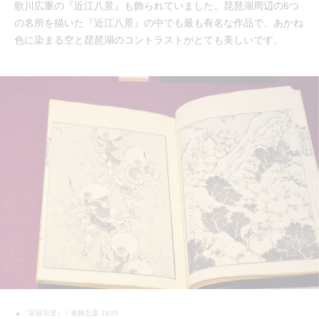
歌川広重の『近江八景』も飾られていました。琵琶湖周辺の6つ
の名所を描いた『近江八景』の中でも最も有名な作品で、あかね
色に染まる空と琵琶湖のコントラストがとても美しいです。
▲『富嶽百景』 / 葛飾北斎 1835