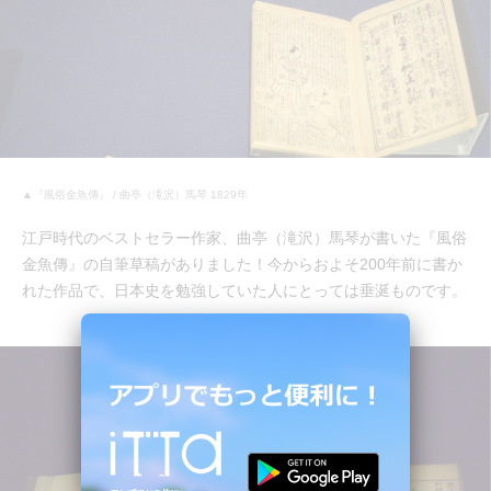
▲『風俗金魚傳』 / 曲亭（滝沢）馬琴 1829年
江戸時代のベストセラー作家、曲亭（滝沢）馬琴が書いた『風俗
金魚傳』の自筆草稿がありました！今からおよそ200年前に書か
れた作品で、日本史を勉強していた人にとっては垂涎ものです。