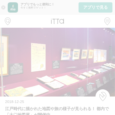
アプリでもっと便利に！
アプリで見る
close
今すぐ無料でゲット！
2018-12-25
江戸時代に描かれた地図や旅の様子が見られる！ 都内で
「大♡地図展」が開催中