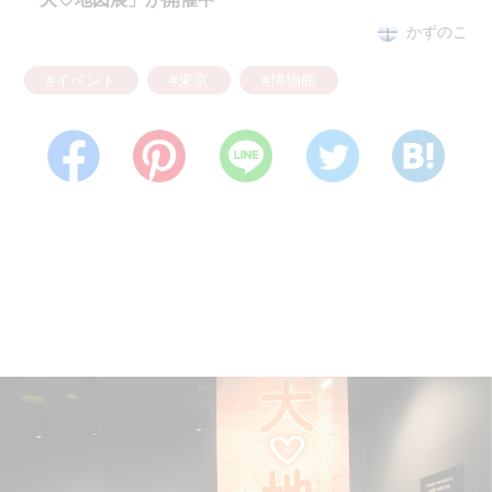
かずのこ
#イベント
#東京
#博物館