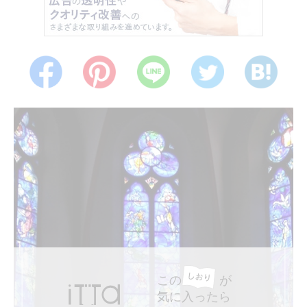
この
が
気に入ったら