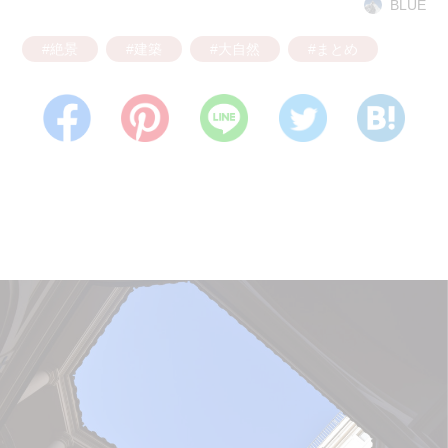
BLUE
#絶景
#建築
#大自然
#まとめ