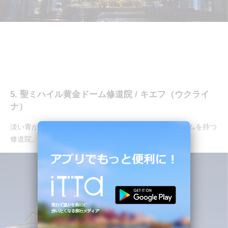
5. 聖ミハイル黄金ドーム修道院 / キエフ（ウクライ
ナ）
淡い青が特徴のウクライナブルーと太陽に輝く黄金ドームを持つ
修道院。