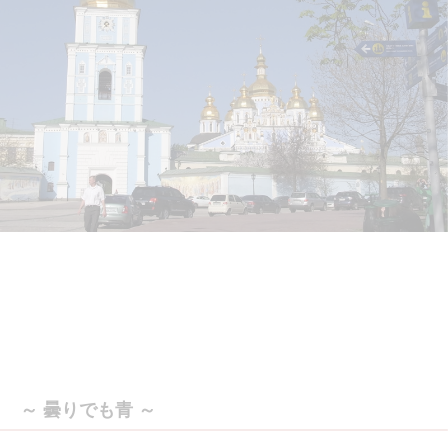
～ 曇りでも青 ～