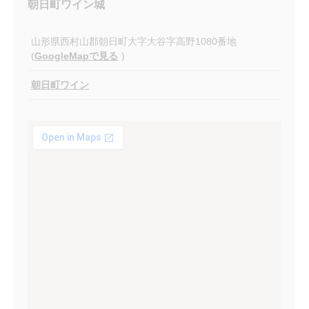
朝日町ワイン城
山形県西村山郡朝日町大字大谷字高野1080番地
(
GoogleMapで見る
)
朝日町ワイン