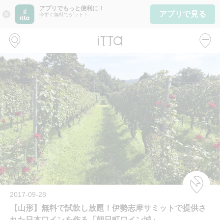
アプリでもっと便利に！
アプリで見る
close
今すぐ無料でゲット！
2017-09-28
【山形】無料で試飲し放題！伊勢志摩サミットで提供さ
れた日本ワインを作る「朝日町ワイン城」