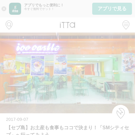
アプリでもっと便利に！
アプリで見る
close
今すぐ無料でゲット！
2017-09-07
【セブ島】お土産も食事もココで決まり！「SMシティセ
ブ」へ行ってみよう