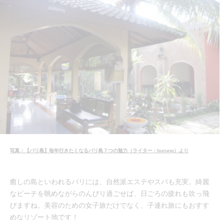
写真：【バリ島】毎年行きたくなるバリ島７つの魅力（ライター：burung）より
癒しの島といわれるバリには、自然派エステやスパも充実。綺麗
なビーチを眺めながらのんびり過ごせば、日ごろの疲れも吹っ飛
びますね。美容のための女子旅だけでなく、子連れ旅にもおすす
めなリゾート地です！