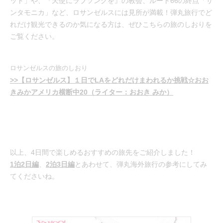
ット」や、『天使にラブソングを』の教会、ルート66の終点「サ
ンタモニカ」など、ロサンゼルスには見所が満載！弾丸旅行でど
れだけ観光できるのか気になる方は、ぜひこちらの旅のしおりを
ご覧ください。
ロサンゼルスの旅のしおり
>>【ロサンゼルス】１日でLAをどれだけまわれるか挑戦☆おお
きみかアメリカ横断中20（ライター：おおき みか）
以上、4日間で楽しめるおすすめの旅先をご紹介しました！
1泊2日編
、
2泊3日編
とあわせて、弾丸海外旅行の参考にしてみ
てくださいね。