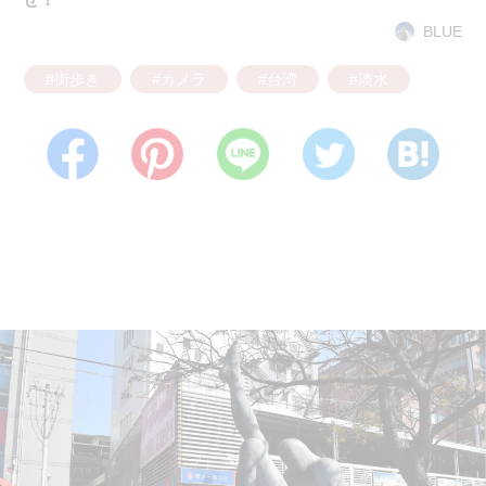
BLUE
#街歩き
#カメラ
#台湾
#淡水