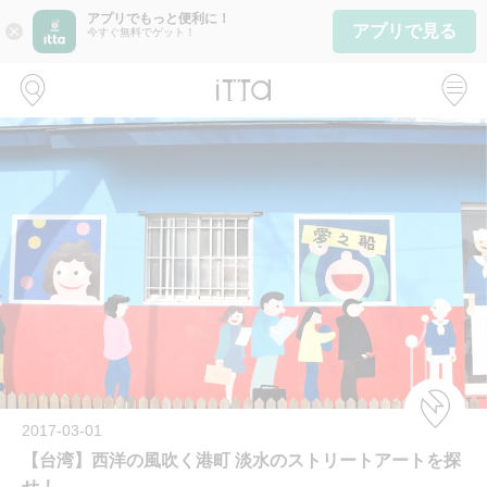
アプリでもっと便利に！
アプリで見る
close
今すぐ無料でゲット！
2017-03-01
【台湾】西洋の風吹く港町 淡水のストリートアートを探
せ！