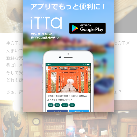
生穴子、炙り生穴子、煮穴子の３種類が楽しめる…まさに穴子ざ
んまいです！
新鮮な穴子を扱ってるからこそ提供できる生穴子。
香ばしさと食感がたまらなく絶妙な炙り生穴子。
そして安定した美味しさで定番の煮穴子。
どれも嫌な臭みなどなくパクパクと食べれちゃいます！
さぁ、錦糸町で美味しいお寿司食べたくなってきたでしょ!?