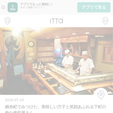
アプリでもっと便利に！
アプリで見る
close
今すぐ無料でゲット！
2016-07-14
錦糸町でみつけた、美味しい穴子と笑顔あふれる下町の
粋な寿司屋さん