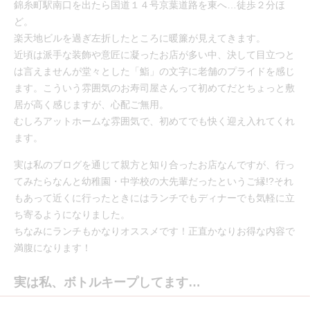
錦糸町駅南口を出たら国道１４号京葉道路を東へ…徒歩２分ほ
ど。
楽天地ビルを過ぎ左折したところに暖簾が見えてきます。
近頃は派手な装飾や意匠に凝ったお店が多い中、決して目立つと
は言えませんが堂々とした「鮨」の文字に老舗のプライドを感じ
ます。こういう雰囲気のお寿司屋さんって初めてだとちょっと敷
居が高く感じますが、心配ご無用。
むしろアットホームな雰囲気で、初めてでも快く迎え入れてくれ
ます。
実は私のブログを通じて親方と知り合ったお店なんですが、行っ
てみたらなんと幼稚園・中学校の大先輩だったというご縁!?それ
もあって近くに行ったときにはランチでもディナーでも気軽に立
ち寄るようになりました。
ちなみにランチもかなりオススメです！正直かなりお得な内容で
満腹になります！
実は私、ボトルキープしてます…