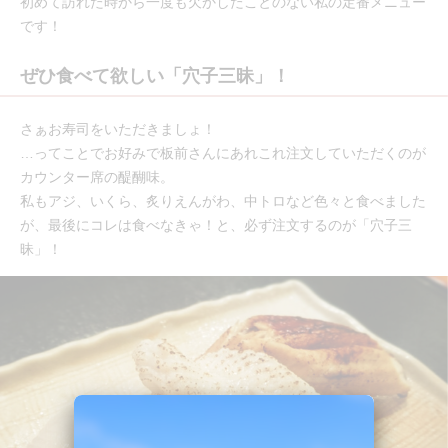
初めて訪れた時から一度も欠かしたことのない私の定番メニュー
です！
ぜひ食べて欲しい「穴子三昧」！
さぁお寿司をいただきましょ！
…ってことでお好みで板前さんにあれこれ注文していただくのが
カウンター席の醍醐味。
私もアジ、いくら、炙りえんがわ、中トロなど色々と食べました
が、最後にコレは食べなきゃ！と、必ず注文するのが「穴子三
昧」！