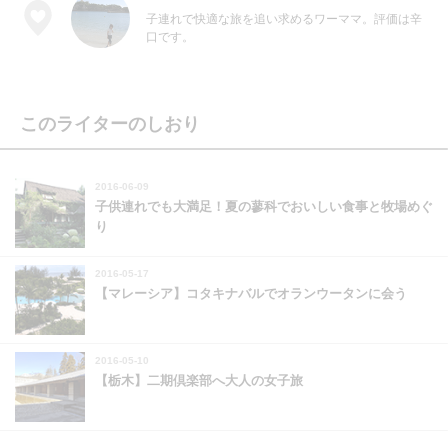
子連れで快適な旅を追い求めるワーママ。評価は辛
口です。
このライターのしおり
2016-06-09
子供連れでも大満足！夏の蓼科でおいしい食事と牧場めぐ
り
2016-05-17
【マレーシア】コタキナバルでオランウータンに会う
2016-05-10
【栃木】二期倶楽部へ大人の女子旅