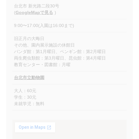
台北市
新光路二段30号
(
GoogleMapで見る
)
9:00〜17:00(入園は16:00まで)
旧正月の大晦日
その他、園内展示施設の休館日
パンダ館：第1月曜日、ペンギン館：第2月曜日
両生爬虫類館：第3月曜日、昆虫館：第4月曜日
教育センター・図書館：月曜
台北市立動物園
大人：60元
学生：30元
未就学児：無料