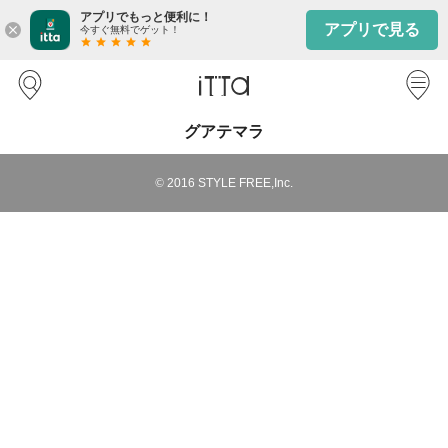
アプリでもっと便利に！
アプリで見る
close
今すぐ無料でゲット！
star
star
star
star
star
グアテマラ
©
2016
STYLE FREE,Inc.