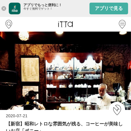
アプリでもっと便利に！
アプリで見る
close
今すぐ無料でゲット！
2020-07-21
【新宿】昭和レトロな雰囲気が残る、コーヒーが美味し
いお店「ポニー」