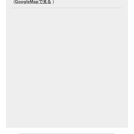
(
GoogleMapで見る
)