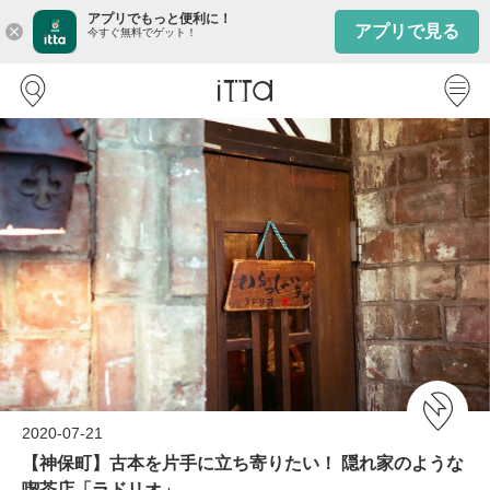
アプリでもっと便利に！
アプリで見る
close
今すぐ無料でゲット！
2020-07-21
【神保町】古本を片手に立ち寄りたい！ 隠れ家のような
喫茶店「ラドリオ」