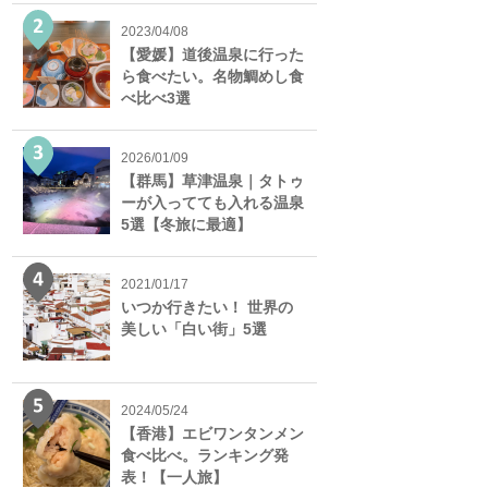
2023/04/08
【愛媛】道後温泉に行った
ら食べたい。名物鯛めし食
べ比べ3選
2026/01/09
【群馬】草津温泉｜タトゥ
ーが入ってても入れる温泉
5選【冬旅に最適】
2021/01/17
いつか行きたい！ 世界の
美しい「白い街」5選
2024/05/24
【香港】エビワンタンメン
食べ比べ。ランキング発
表！【一人旅】