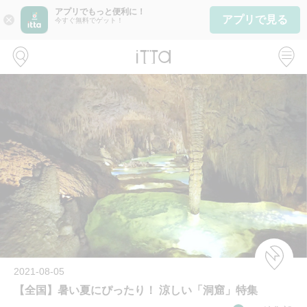
アプリでもっと便利に！
アプリで見る
close
今すぐ無料でゲット！
2021-08-05
【全国】暑い夏にぴったり！ 涼しい「洞窟」特集