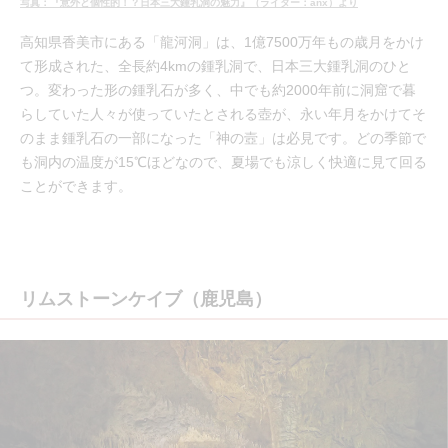
写真：『意外と個性的！？日本三大鍾乳洞の魅力』（ライター：anx）より
高知県香美市にある「龍河洞」は、1億7500万年もの歳月をかけ
て形成された、全長約4kmの鍾乳洞で、日本三大鍾乳洞のひと
つ。変わった形の鍾乳石が多く、中でも約2000年前に洞窟で暮
らしていた人々が使っていたとされる壺が、永い年月をかけてそ
のまま鍾乳石の一部になった「神の壼」は必見です。どの季節で
も洞内の温度が15℃ほどなので、夏場でも涼しく快適に見て回る
ことができます。
リムストーンケイブ（鹿児島）