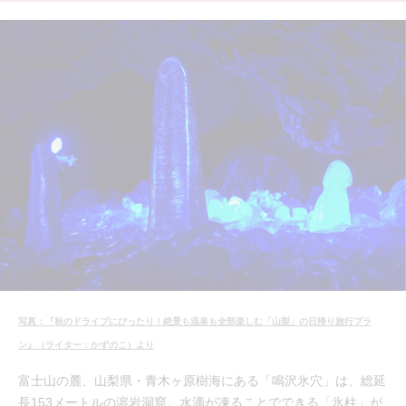
写真：『秋のドライブにぴったり！絶景も温泉も全部楽しむ「山梨」の日帰り旅行プラ
ン』（ライター：かずのこ）より
富士山の麓、山梨県・青木ヶ原樹海にある「鳴沢氷穴」は、総延
長153メートルの溶岩洞窟。水滴が凍ることでできる「氷柱」が