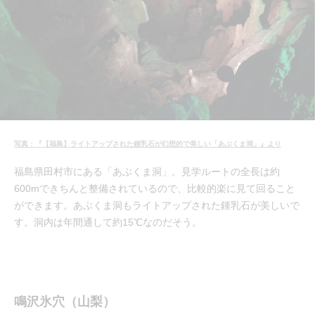
写真：『【福島】ライトアップされた鍾乳石が幻想的で美しい「あぶくま洞」』より
福島県田村市にある「あぶくま洞」。見学ルートの全長は約
600mできちんと整備されているので、比較的楽に見て回ること
ができます。あぶくま洞もライトアップされた鍾乳石が美しいで
す。洞内は年間通して約15℃なのだそう。
鳴沢氷穴（山梨）