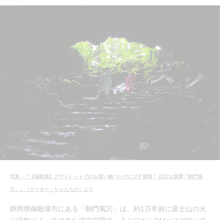
写真：『【御殿場】アウトレットでのお買い物ついでにプチ冒険！ 巨大な洞窟「駒門風
穴」』（ライター：ちゃんちか）より
静岡県御殿場市にある「駒門風穴」は、約1万年前に富士山の火