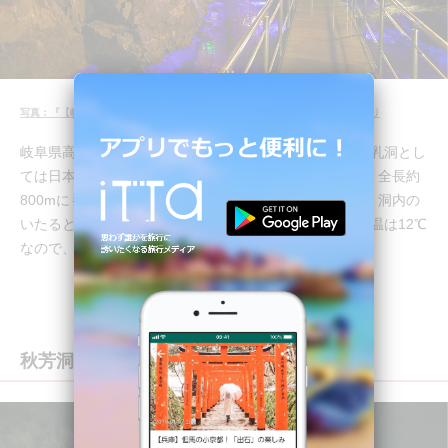
写真：『【岐阜】ライトアップされて神秘的な鍾乳洞！「飛騨大鍾乳洞」』より
岐阜県高山市の山奥にある「飛騨大鍾乳洞」は、観光鍾乳洞とし
ては日本一高い、標高約900mの場所に位置しています。全長約
800mにも及ぶ見どころ豊富な国内屈指の観光鍾乳洞で、洞内の
いたるところがライトアップされていて神秘的。平均気温は12℃
なので、真夏には絶好の避暑スポットです。
秋芳洞（山口）