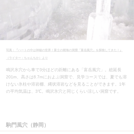
写真：『ハートの中は神秘の世界！富士の樹海の洞窟「富岳風穴」を探検してきた！』
（ライター：ちゃんちか）より
鳴沢氷穴から車で3分ほどの距離にある「富岳風穴」。総延長
201m、高さは8.7mにおよぶ洞窟で、見学コースでは、夏でも溶
けない氷柱や溶岩棚、縄状溶岩などを見ることができます。1年
の平均気温は、3℃。鳴沢氷穴と同じくらい涼しい洞窟です。
駒門風穴（静岡）