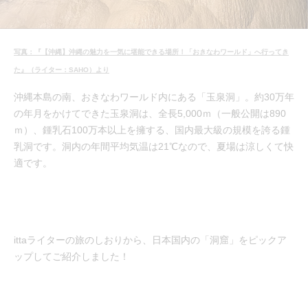
写真：『【沖縄】沖縄の魅力を一気に堪能できる場所！「おきなわワールド」へ行ってき
た』（ライター：SAHO）より
沖縄本島の南、おきなわワールド内にある「玉泉洞」。約30万年
の年月をかけてできた玉泉洞は、全長5,000ｍ（一般公開は890
ｍ）、鍾乳石100万本以上を擁する、国内最大級の規模を誇る鍾
乳洞です。洞内の年間平均気温は21℃なので、夏場は涼しくて快
適です。
ittaライターの旅のしおりから、日本国内の「洞窟」をピックア
ップしてご紹介しました！