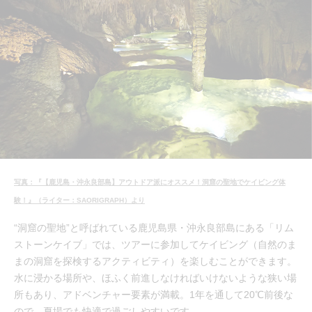
写真：『【鹿児島・沖永良部島】アウトドア派にオススメ！洞窟の聖地でケイビング体
験！』（ライター：SAORIGRAPH）より
“洞窟の聖地”と呼ばれている鹿児島県・沖永良部島にある「リム
ストーンケイブ」では、ツアーに参加してケイビング（自然のま
まの洞窟を探検するアクティビティ）を楽しむことができます。
水に浸かる場所や、ほふく前進しなければいけないような狭い場
所もあり、アドベンチャー要素が満載。1年を通して20℃前後な
ので、夏場でも快適で過ごしやすいです。