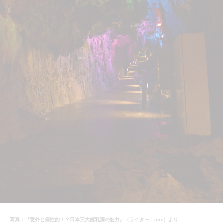
写真：『意外と個性的！？日本三大鍾乳洞の魅力』（ライター：anx）より