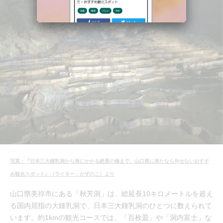
写真：『日本三大鍾乳洞から海にかかる絶景の橋まで。山口県に来たなら外せないおすす
め観光スポット』（ライター：かずのこ）より
山口県美祢市にある「秋芳洞」は、総延長10キロメートルを超え
る国内屈指の大鍾乳洞で、日本三大鍾乳洞のひとつに数えられて
います。約1kmの観光コースでは、「百枚皿」や「洞内富士」な