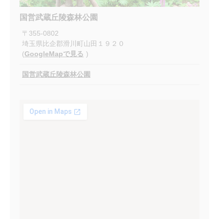
国営武蔵丘陵森林公園
〒
355-0802
埼玉県比企郡滑川町山田１９２０
(
GoogleMapで見る
)
国営武蔵丘陵森林公園