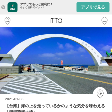
アプリでもっと便利に！
アプリで見る
close
今すぐ無料でゲット！
2021-01-08
【台湾】海の上を走っているかのような気分を味わえる
「澎湖跨海大橋」