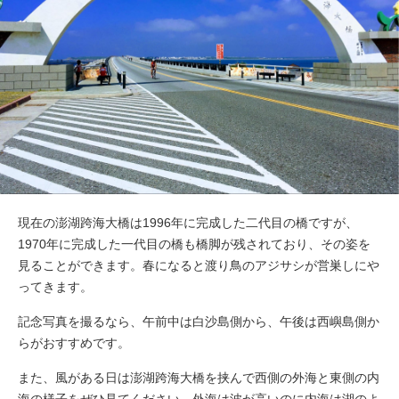
現在の澎湖跨海大橋は1996年に完成した二代目の橋ですが、
1970年に完成した一代目の橋も橋脚が残されており、その姿を
見ることができます。春になると渡り鳥のアジサシが営巣しにや
ってきます。
記念写真を撮るなら、午前中は白沙島側から、午後は西嶼島側か
らがおすすめです。
また、風がある日は澎湖跨海大橋を挟んで西側の外海と東側の内
海の様子をぜひ見てください。外海は波が高いのに内海は湖のよ