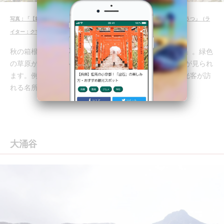
写真：「【箱根】温泉以外にも魅力がたっぷり！箱根に行ったらやりたいこと５つ」（ラ
イター：クマノミ）より
秋の箱根の絶景スポットといえば、「仙石原ススキ草原」。緑色
の草原が徐々に色を変え、キラキラと輝く金色のススキが見られ
ます。例年9月下旬〜11月上旬ごろが見頃で、多くの観光客が訪
れる名所です。
大涌谷