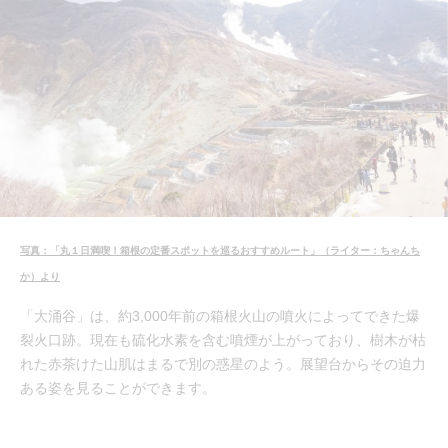
写真：「丸１日満喫！箱根の定番スポットを巡るおすすめルート」（ライター：ちゃんち
か）より
「大涌谷」は、約3,000年前の箱根火山の噴火によってできた爆
裂火口跡。現在も硫化水素を含む噴煙が上がっており、樹木が枯
れた赤茶けた山肌はまるで別の惑星のよう。展望台からその迫力
ある姿を見ることができます。