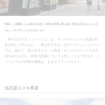
写真：「【箱根】ここは本当に日本！？絵本の世界に迷い込む『星の王子さまミュージア
ム』」（ライター：ちゃんちか）より
「星の王子さまミュージアム」は、サン=テグジュペリ生誕100
年を祝して作られた、『星の王子さま』をテーマにしたミュージ
アム。展示で『星の王子さま』の著者・サン=テグジュペリの生
涯を辿りながら、戦争の悲劇についても学ぶことができます。ミ
ュージアムの外観や庭園は、まるでフランスのよう。
仙石原ススキ草原