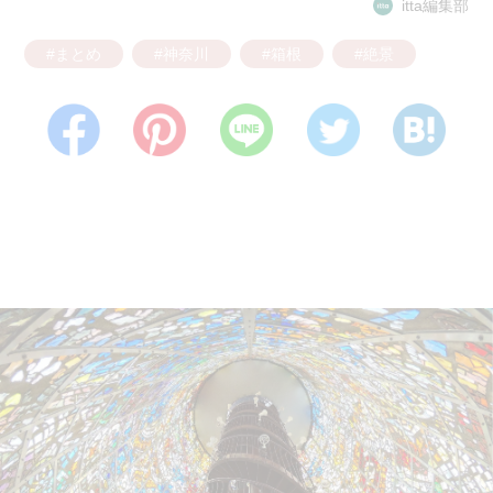
itta編集部
#まとめ
#神奈川
#箱根
#絶景